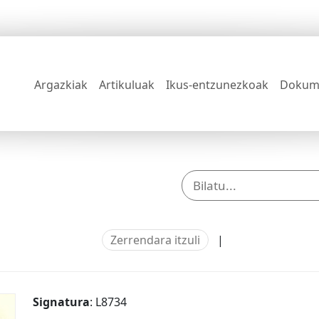
Argazkiak
Artikuluak
Ikus-entzunezkoak
Dokum
Zerrendara itzuli
|
Signatura
: L8734