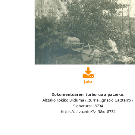
Jaitsi
Dokumentuaren iturburua aipatzeko:
Altzako Tokiko Bilduma / Iturria: Ignacio Gaiztarro /
Signatura: L8734
https://altza.info/?z=3&x=8734