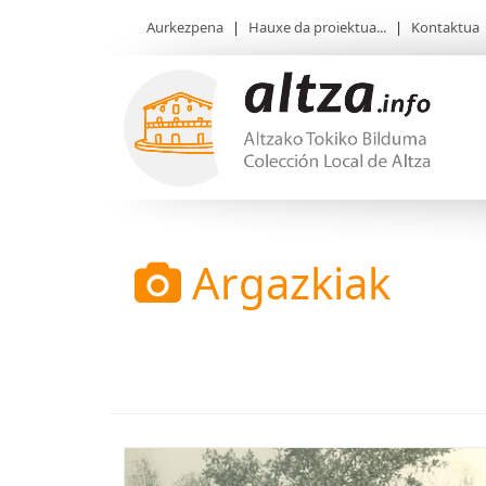
Aurkezpena
|
Hauxe da proiektua...
|
Kontaktua
Argazkiak