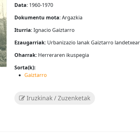
Data
: 1960-1970
Dokumentu mota
: Argazkia
Iturria
: Ignacio Gaiztarro
Ezaugarriak
: Urbanizazio lanak Gaiztarro landetxea
Oharrak
: Herreraren ikuspegia
Sorta(k):
Gaiztarro
Iruzkinak / Zuzenketak