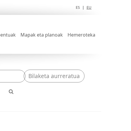
ES
|
EU
entuak
Mapak eta planoak
Hemeroteka
Bilaketa aurreratua