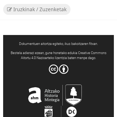
Iruzkinak / Zuzenketak
Dokumentuen aitortza egiteko, ikus bakoitzaren fitxan.
Bestela adierazi ezean, gune honetako edukia Creative Commons
Aitortu 4.0 Nazioarteko lizentzia baten menpe dago.