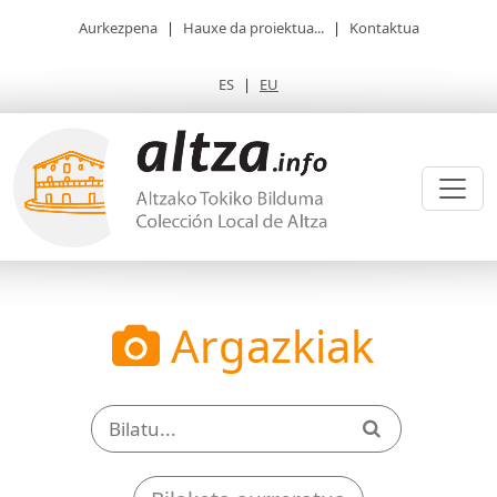
Aurkezpena
|
Hauxe da proiektua...
|
Kontaktua
ES
|
EU
Argazkiak