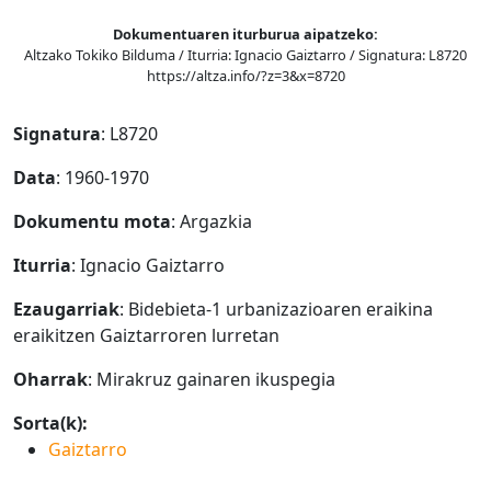
Dokumentuaren iturburua aipatzeko:
Altzako Tokiko Bilduma / Iturria: Ignacio Gaiztarro / Signatura: L8720
https://altza.info/?z=3&x=8720
Signatura
: L8720
Data
: 1960-1970
Dokumentu mota
: Argazkia
Iturria
: Ignacio Gaiztarro
Ezaugarriak
: Bidebieta-1 urbanizazioaren eraikina
eraikitzen Gaiztarroren lurretan
Oharrak
: Mirakruz gainaren ikuspegia
Sorta(k):
Gaiztarro