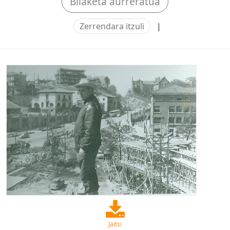
Bilaketa aurreratua
Zerrendara itzuli
|
Jaitsi