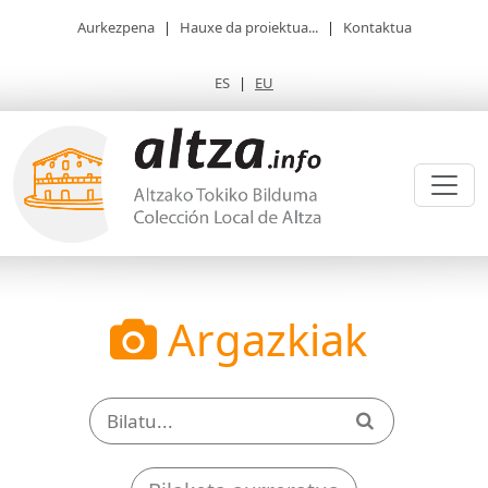
Aurkezpena
|
Hauxe da proiektua...
|
Kontaktua
ES
|
EU
Argazkiak