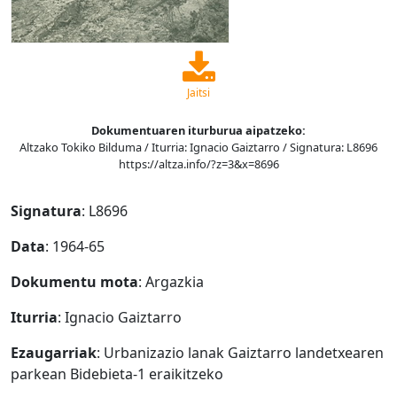
Jaitsi
Dokumentuaren iturburua aipatzeko:
Altzako Tokiko Bilduma / Iturria: Ignacio Gaiztarro / Signatura: L8696
https://altza.info/?z=3&x=8696
Signatura
: L8696
Data
: 1964-65
Dokumentu mota
: Argazkia
Iturria
: Ignacio Gaiztarro
Ezaugarriak
: Urbanizazio lanak Gaiztarro landetxearen
parkean Bidebieta-1 eraikitzeko