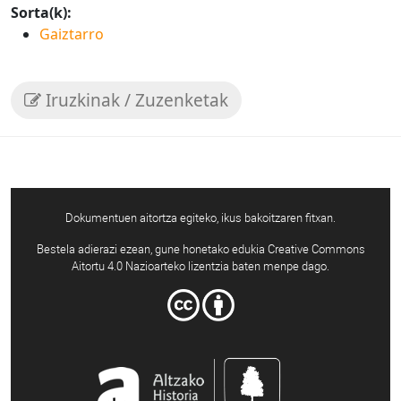
Sorta(k):
Gaiztarro
Iruzkinak / Zuzenketak
Dokumentuen aitortza egiteko, ikus bakoitzaren fitxan.
Bestela adierazi ezean, gune honetako edukia Creative Commons
Aitortu 4.0 Nazioarteko lizentzia baten menpe dago.