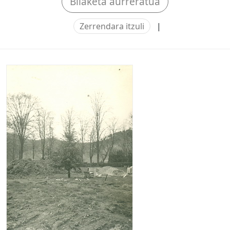
Bilaketa aurreratua
Zerrendara itzuli
|