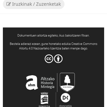
Iruzkinak / Zuzenketak
Dokumentuen aitortza egiteko, ikus bakoitzaren fitxan.
Bestela adierazi ezean, gune honetako edukia Creative Commons
Aitortu 4.0 Nazioarteko lizentzia baten menpe dago.