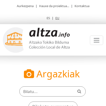
Aurkezpena
|
Hauxe da proiektua...
|
Kontaktua
ES
|
EU
Argazkiak