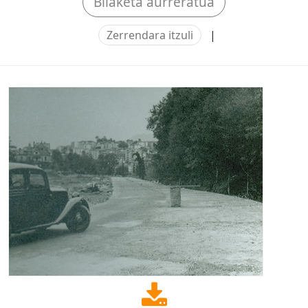
Bilaketa aurreratua
Zerrendara itzuli
|