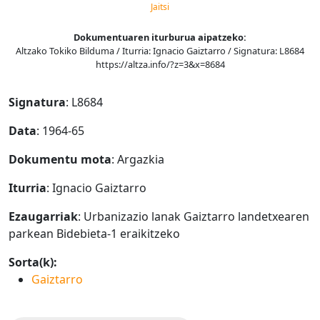
Jaitsi
Dokumentuaren iturburua aipatzeko:
Altzako Tokiko Bilduma / Iturria: Ignacio Gaiztarro / Signatura: L8684
https://altza.info/?z=3&x=8684
Signatura
: L8684
Data
: 1964-65
Dokumentu mota
: Argazkia
Iturria
: Ignacio Gaiztarro
Ezaugarriak
: Urbanizazio lanak Gaiztarro landetxearen
parkean Bidebieta-1 eraikitzeko
Sorta(k):
Gaiztarro