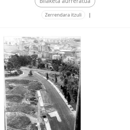
Bilaketa aurreratua
Zerrendara itzuli
|