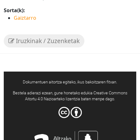
Sorta(k):
Gaiztarro
Iruzkinak / Zuzenketak
Dokumentuen aitortza egiteko, ikus bakoitzaren fitxan.
Bestela adierazi ezean, gune honetako edukia Creative Commons
Aitortu 4.0 Nazioarteko lizentzia baten menpe dago.