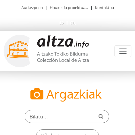
Aurkezpena
|
Hauxe da proiektua...
|
Kontaktua
ES
|
EU
Argazkiak