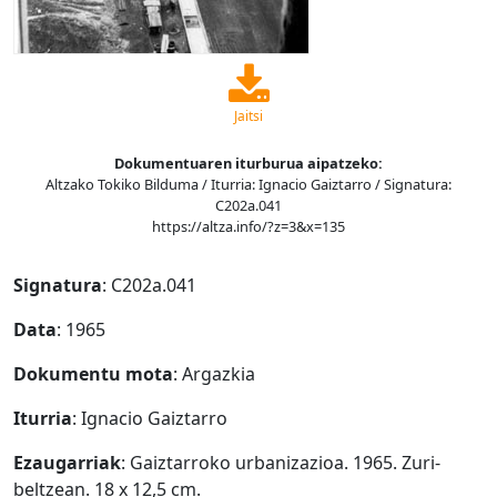
Jaitsi
Dokumentuaren iturburua aipatzeko:
Altzako Tokiko Bilduma / Iturria: Ignacio Gaiztarro / Signatura:
C202a.041
https://altza.info/?z=3&x=135
Signatura
: C202a.041
Data
: 1965
Dokumentu mota
: Argazkia
Iturria
: Ignacio Gaiztarro
Ezaugarriak
: Gaiztarroko urbanizazioa. 1965. Zuri-
beltzean. 18 x 12,5 cm.