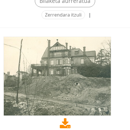
Bilaketa aurreratua
Zerrendara itzuli
|