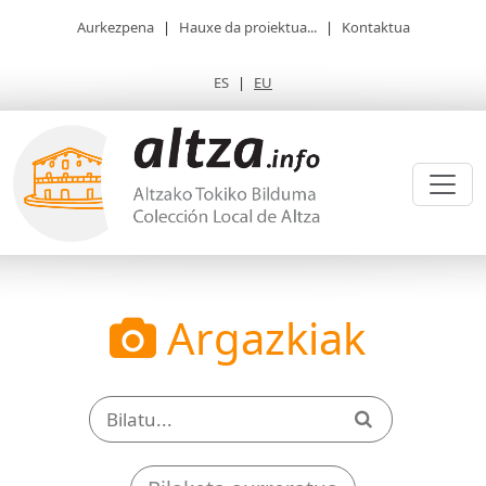
Aurkezpena
|
Hauxe da proiektua...
|
Kontaktua
ES
|
EU
Argazkiak