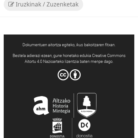
Iruzkinak / Zuzenketak
Dokumentuen aitortza egiteko, ikus bakoitzaren fitxan.
Bestela adierazi ezean, gune honetako edukia Creative Commons
Aitortu 4.0 Nazioarteko lizentzia baten menpe dago.