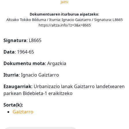
Jaitsi
Dokumentuaren iturburua aipatzeko:
Altzako Tokiko Bilduma / Iturria: Ignacio Gaiztarro / Signatura: L8665
https://altza.info/?z=3&x=8665
Signatura
: L8665
Data
: 1964-65
Dokumentu mota
: Argazkia
Iturria
: Ignacio Gaiztarro
Ezaugarriak
: Urbanizazio lanak Gaiztarro landetxearen
parkean Bidebieta-1 eraikitzeko
Sorta(k):
Gaiztarro