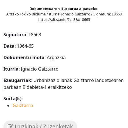
Dokumentuaren iturburua aipatzeko:
Altzako Tokiko Bilduma / Iturria: Ignacio Gaiztarro / Signatura: L8663
https://altza.info/?z=3&x=8663
Signatura
: L8663
Data
: 1964-65
Dokumentu mota
: Argazkia
Iturria
: Ignacio Gaiztarro
Ezaugarriak
: Urbanizazio lanak Gaiztarro landetxearen
parkean Bidebieta-1 eraikitzeko
Sorta(k):
Gaiztarro
Iruzkinak / Zuzenketak