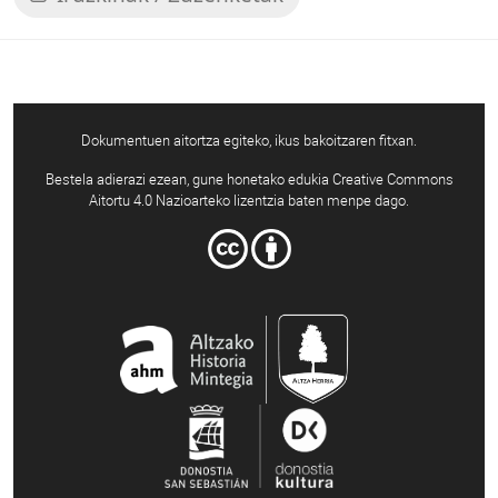
Dokumentuen aitortza egiteko, ikus bakoitzaren fitxan.
Bestela adierazi ezean, gune honetako edukia Creative Commons
Aitortu 4.0 Nazioarteko lizentzia baten menpe dago.