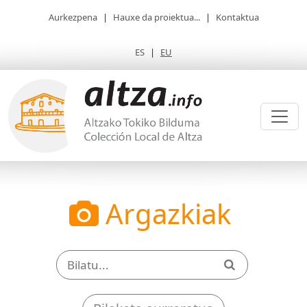
Aurkezpena
|
Hauxe da proiektua...
|
Kontaktua
ES
|
EU
Argazkiak