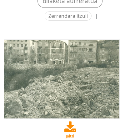
Bilaketa aurreratua
Zerrendara itzuli
|
Jaitsi