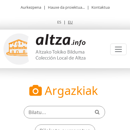
Aurkezpena
|
Hauxe da proiektua...
|
Kontaktua
ES
|
EU
Argazkiak