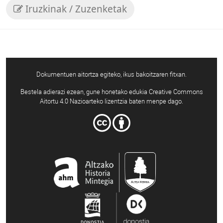
Iruzkinak / Zuzenketak
Dokumentuen aitortza egiteko, ikus bakoitzaren fitxan.
Bestela adierazi ezean, gune honetako edukia Creative Commons
Aitortu 4.0 Nazioarteko lizentzia baten menpe dago.