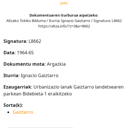
Jaitsi
Dokumentuaren iturburua aipatzeko:
Altzako Tokiko Bilduma / Iturria: Ignacio Gaiztarro / Signatura: L8662
https://altza.info/?z=3&x=8662
Signatura
: L8662
Data
: 1964-65
Dokumentu mota
: Argazkia
Iturria
: Ignacio Gaiztarro
Ezaugarriak
: Urbanizazio lanak Gaiztarro landetxearen
parkean Bidebieta-1 eraikitzeko
Sorta(k):
Gaiztarro