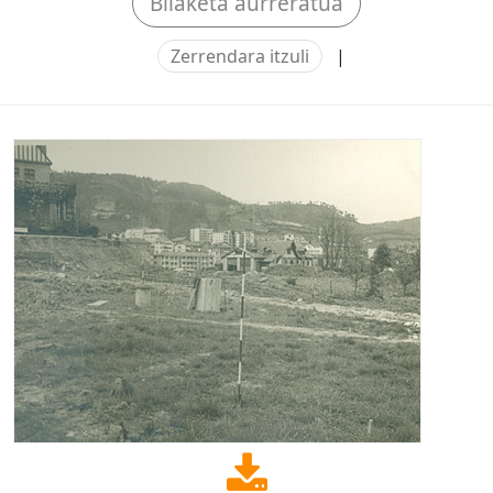
Bilaketa aurreratua
Zerrendara itzuli
|