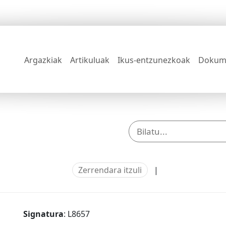
Argazkiak
Artikuluak
Ikus-entzunezkoak
Dokum
Zerrendara itzuli
|
Signatura
: L8657