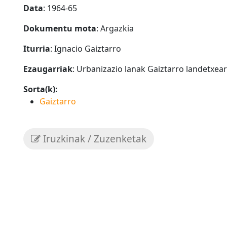
Data
: 1964-65
Dokumentu mota
: Argazkia
Iturria
: Ignacio Gaiztarro
Ezaugarriak
: Urbanizazio lanak Gaiztarro landetxea
Sorta(k):
Gaiztarro
Iruzkinak / Zuzenketak