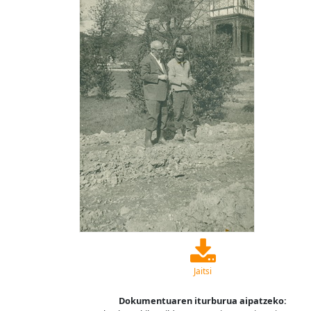
Jaitsi
Dokumentuaren iturburua aipatzeko: