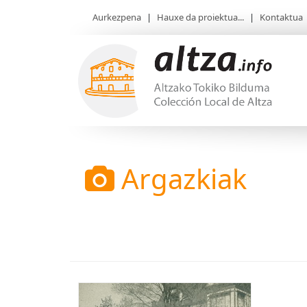
Aurkezpena
|
Hauxe da proiektua...
|
Kontaktua
Argazkiak