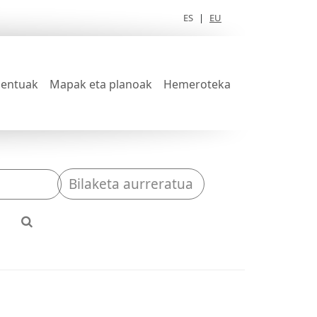
ES
|
EU
entuak
Mapak eta planoak
Hemeroteka
Bilaketa aurreratua