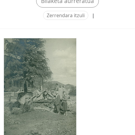
Bilaketa aurreratua
Zerrendara itzuli
|