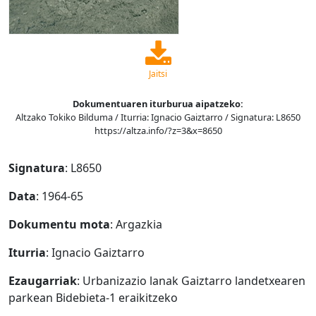
Jaitsi
Dokumentuaren iturburua aipatzeko:
Altzako Tokiko Bilduma / Iturria: Ignacio Gaiztarro / Signatura: L8650
https://altza.info/?z=3&x=8650
Signatura
: L8650
Data
: 1964-65
Dokumentu mota
: Argazkia
Iturria
: Ignacio Gaiztarro
Ezaugarriak
: Urbanizazio lanak Gaiztarro landetxearen
parkean Bidebieta-1 eraikitzeko