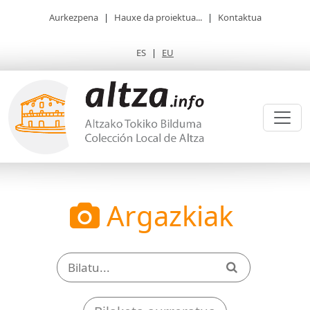
Aurkezpena
|
Hauxe da proiektua...
|
Kontaktua
ES
|
EU
Argazkiak