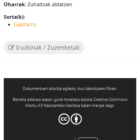
Oharrak
: Zuhaitzak aldatzen
Sorta(k):
Gaiztarro
Iruzkinak / Zuzenketak
Dokumentuen aitortza egiteko, ikus bakoitzaren fitxan.
Bestela adierazi ezean, gune honetako edukia Creative Commons
Aitortu 4.0 Nazioarteko lizentzia baten menpe dago.