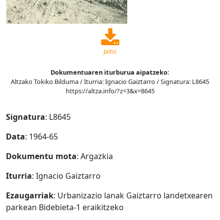
Jaitsi
Dokumentuaren iturburua aipatzeko:
Altzako Tokiko Bilduma / Iturria: Ignacio Gaiztarro / Signatura: L8645
https://altza.info/?z=3&x=8645
Signatura
: L8645
Data
: 1964-65
Dokumentu mota
: Argazkia
Iturria
: Ignacio Gaiztarro
Ezaugarriak
: Urbanizazio lanak Gaiztarro landetxearen
parkean Bidebieta-1 eraikitzeko