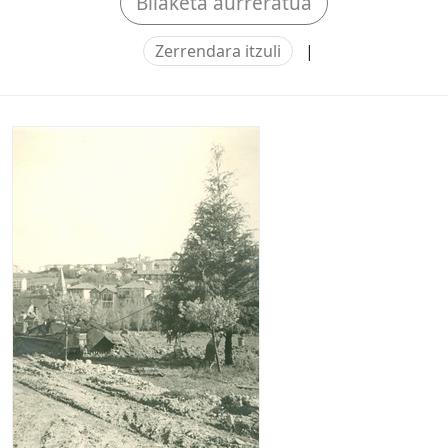
Bilaketa aurreratua
Zerrendara itzuli
|