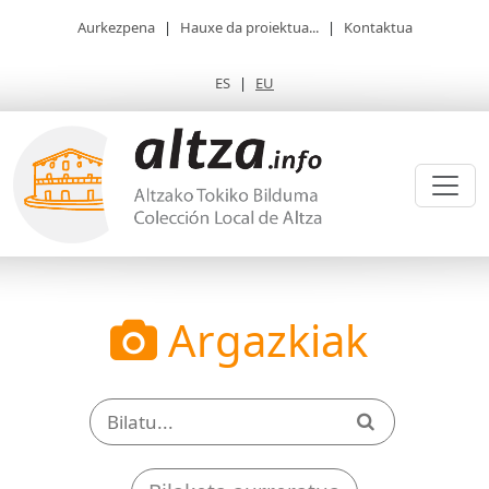
Aurkezpena
|
Hauxe da proiektua...
|
Kontaktua
ES
|
EU
Argazkiak