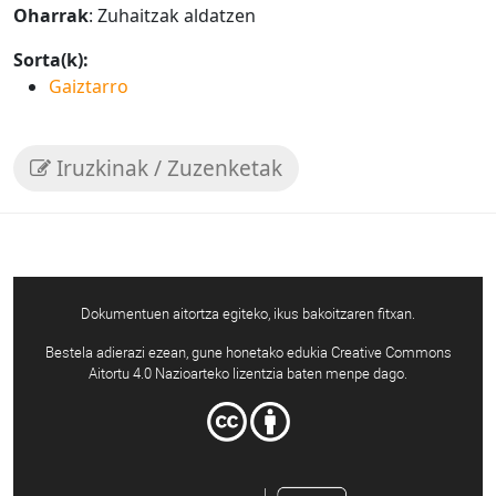
Oharrak
: Zuhaitzak aldatzen
Sorta(k):
Gaiztarro
Iruzkinak / Zuzenketak
Dokumentuen aitortza egiteko, ikus bakoitzaren fitxan.
Bestela adierazi ezean, gune honetako edukia Creative Commons
Aitortu 4.0 Nazioarteko lizentzia baten menpe dago.