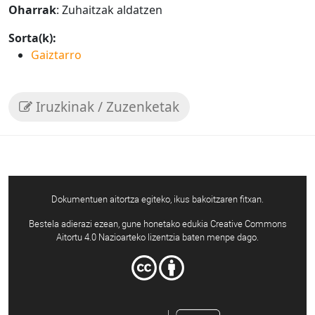
Oharrak
: Zuhaitzak aldatzen
Sorta(k):
Gaiztarro
Iruzkinak / Zuzenketak
Dokumentuen aitortza egiteko, ikus bakoitzaren fitxan.
Bestela adierazi ezean, gune honetako edukia Creative Commons
Aitortu 4.0 Nazioarteko lizentzia baten menpe dago.