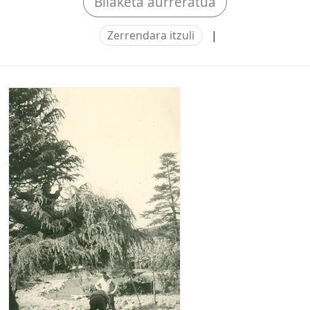
Bilaketa aurreratua
Zerrendara itzuli
|