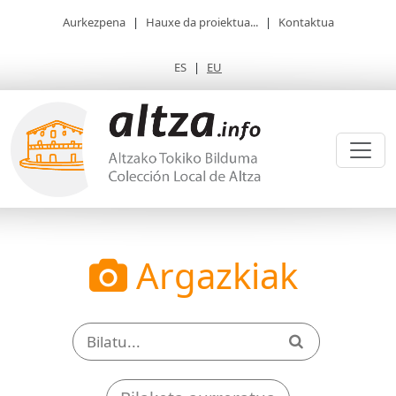
Aurkezpena
|
Hauxe da proiektua...
|
Kontaktua
ES
|
EU
Argazkiak