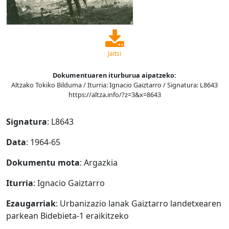
Jaitsi
Dokumentuaren iturburua aipatzeko:
Altzako Tokiko Bilduma / Iturria: Ignacio Gaiztarro / Signatura: L8643
https://altza.info/?z=3&x=8643
Signatura
: L8643
Data
: 1964-65
Dokumentu mota
: Argazkia
Iturria
: Ignacio Gaiztarro
Ezaugarriak
: Urbanizazio lanak Gaiztarro landetxearen
parkean Bidebieta-1 eraikitzeko