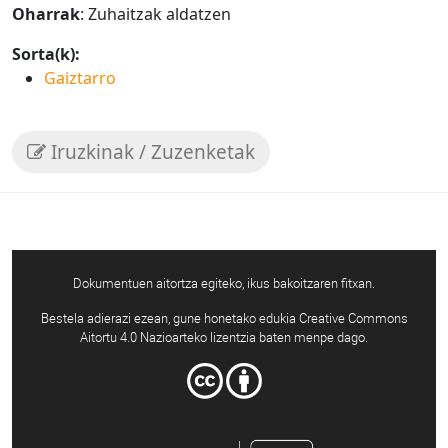
Oharrak
: Zuhaitzak aldatzen
Sorta(k):
Gaiztarro
Iruzkinak / Zuzenketak
Dokumentuen aitortza egiteko, ikus bakoitzaren fitxan.
Bestela adierazi ezean, gune honetako edukia Creative Commons
Aitortu 4.0 Nazioarteko lizentzia baten menpe dago.