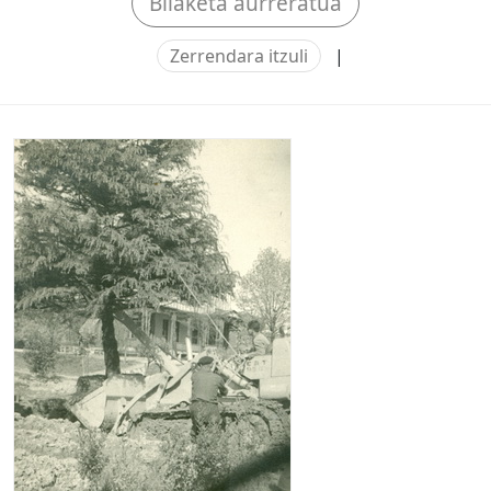
Bilaketa aurreratua
Zerrendara itzuli
|