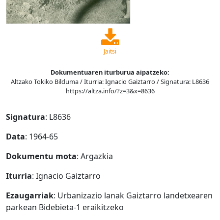
Jaitsi
Dokumentuaren iturburua aipatzeko:
Altzako Tokiko Bilduma / Iturria: Ignacio Gaiztarro / Signatura: L8636
https://altza.info/?z=3&x=8636
Signatura
: L8636
Data
: 1964-65
Dokumentu mota
: Argazkia
Iturria
: Ignacio Gaiztarro
Ezaugarriak
: Urbanizazio lanak Gaiztarro landetxearen
parkean Bidebieta-1 eraikitzeko