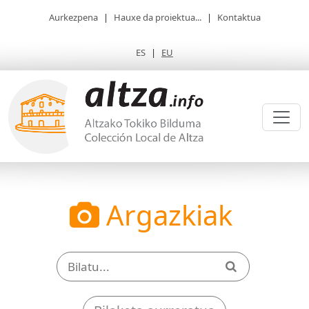
Aurkezpena
|
Hauxe da proiektua...
|
Kontaktua
ES
|
EU
Argazkiak