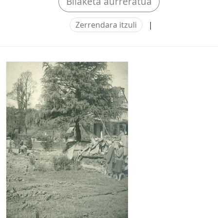
Bilaketa aurreratua
Zerrendara itzuli
|