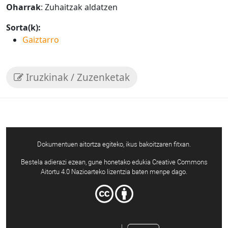
Oharrak
: Zuhaitzak aldatzen
Sorta(k):
Gaiztarro
Iruzkinak / Zuzenketak
Dokumentuen aitortza egiteko, ikus bakoitzaren fitxan.
Bestela adierazi ezean, gune honetako edukia Creative Commons
Aitortu 4.0 Nazioarteko lizentzia baten menpe dago.