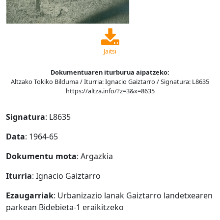
Jaitsi
Dokumentuaren iturburua aipatzeko:
Altzako Tokiko Bilduma / Iturria: Ignacio Gaiztarro / Signatura: L8635
https://altza.info/?z=3&x=8635
Signatura
: L8635
Data
: 1964-65
Dokumentu mota
: Argazkia
Iturria
: Ignacio Gaiztarro
Ezaugarriak
: Urbanizazio lanak Gaiztarro landetxearen
parkean Bidebieta-1 eraikitzeko