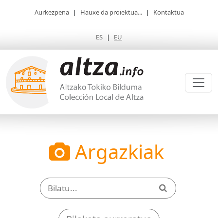
Aurkezpena
|
Hauxe da proiektua...
|
Kontaktua
ES
|
EU
Argazkiak