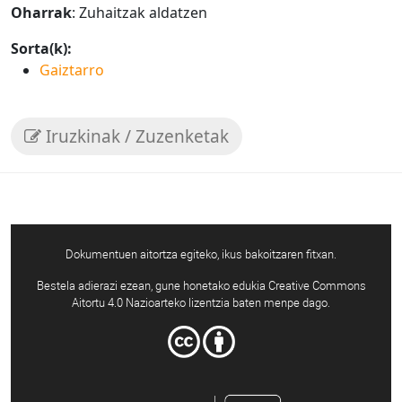
Oharrak
: Zuhaitzak aldatzen
Sorta(k):
Gaiztarro
Iruzkinak / Zuzenketak
Dokumentuen aitortza egiteko, ikus bakoitzaren fitxan.
Bestela adierazi ezean, gune honetako edukia Creative Commons
Aitortu 4.0 Nazioarteko lizentzia baten menpe dago.