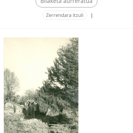
Bilaketa aurreratua
Zerrendara itzuli
|