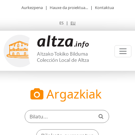
Aurkezpena
|
Hauxe da proiektua...
|
Kontaktua
ES
|
EU
Argazkiak