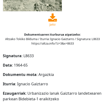
Jaitsi
Dokumentuaren iturburua aipatzeko:
Altzako Tokiko Bilduma / Iturria: Ignacio Gaiztarro / Signatura: L8633
https://altza.info/?z=3&x=8633
Signatura
: L8633
Data
: 1964-65
Dokumentu mota
: Argazkia
Iturria
: Ignacio Gaiztarro
Ezaugarriak
: Urbanizazio lanak Gaiztarro landetxearen
parkean Bidebieta-1 eraikitzeko