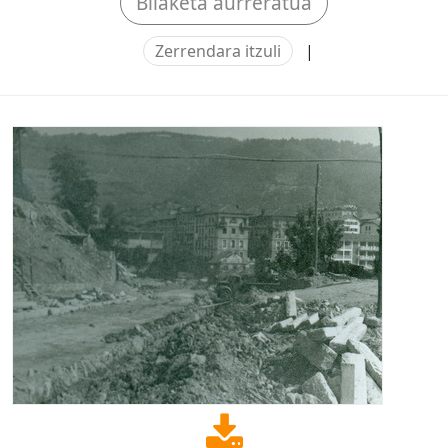
Bilaketa aurreratua
Zerrendara itzuli
|