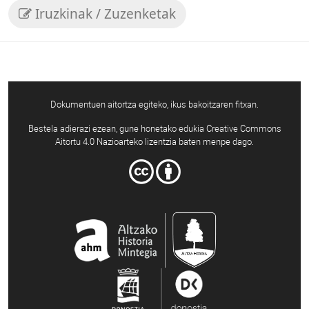
Iruzkinak / Zuzenketak
Dokumentuen aitortza egiteko, ikus bakoitzaren fitxan.
Bestela adierazi ezean, gune honetako edukia Creative Commons
Aitortu 4.0 Nazioarteko lizentzia baten menpe dago.