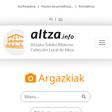
Aurkezpena
|
Hauxe da proiektua...
|
Kontaktua
ES
|
EU
Argazkiak