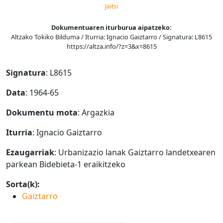
Jaitsi
Dokumentuaren iturburua aipatzeko:
Altzako Tokiko Bilduma / Iturria: Ignacio Gaiztarro / Signatura: L8615
https://altza.info/?z=3&x=8615
Signatura
: L8615
Data
: 1964-65
Dokumentu mota
: Argazkia
Iturria
: Ignacio Gaiztarro
Ezaugarriak
: Urbanizazio lanak Gaiztarro landetxearen
parkean Bidebieta-1 eraikitzeko
Sorta(k):
Gaiztarro