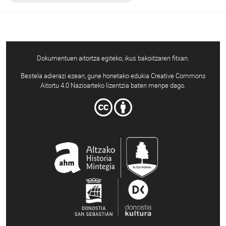
Dokumentuen aitortza egiteko, ikus bakoitzaren fitxan.
Bestela adierazi ezean, gune honetako edukia Creative Commons
Aitortu 4.0 Nazioarteko lizentzia baten menpe dago.