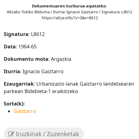
Dokumentuaren iturburua aipatzeko:
Altzako Tokiko Bilduma / Iturria: Ignacio Gaiztarro / Signatura: L8612
https://altza.info/?z=3&x=8612
Signatura
: L8612
Data
: 1964-65
Dokumentu mota
: Argazkia
Iturria
: Ignacio Gaiztarro
Ezaugarriak
: Urbanizazio lanak Gaiztarro landetxearen
parkean Bidebieta-1 eraikitzeko
Sorta(k):
Gaiztarro
Iruzkinak / Zuzenketak