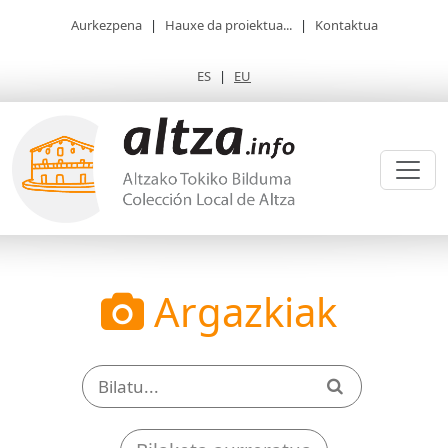
Aurkezpena
|
Hauxe da proiektua...
|
Kontaktua
ES
|
EU
Argazkiak