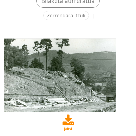
Bilaketa aurreratua
Zerrendara itzuli
|
Jaitsi