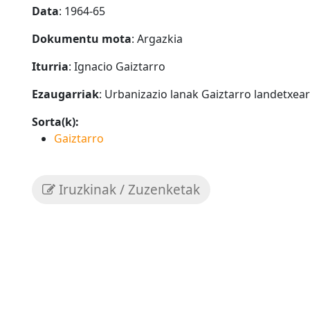
Data
: 1964-65
Dokumentu mota
: Argazkia
Iturria
: Ignacio Gaiztarro
Ezaugarriak
: Urbanizazio lanak Gaiztarro landetxea
Sorta(k):
Gaiztarro
Iruzkinak / Zuzenketak