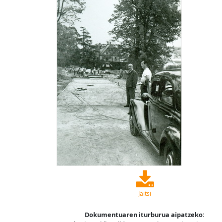
Jaitsi
Dokumentuaren iturburua aipatzeko: