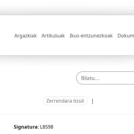
Argazkiak
Artikuluak
Ikus-entzunezkoak
Dokum
Zerrendara itzuli
|
Signatura
: L8598