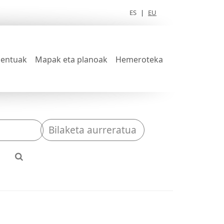
ES
|
EU
entuak
Mapak eta planoak
Hemeroteka
Bilaketa aurreratua