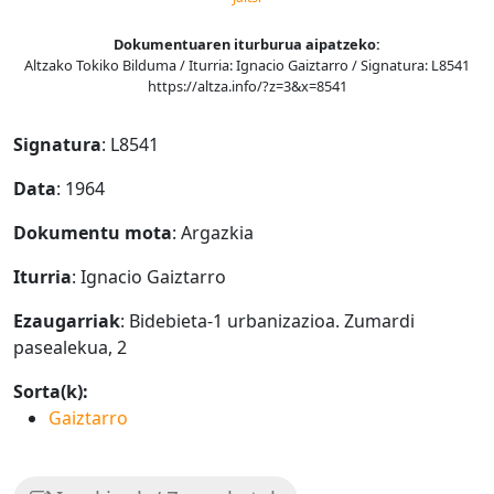
Dokumentuaren iturburua aipatzeko:
Altzako Tokiko Bilduma / Iturria: Ignacio Gaiztarro / Signatura: L8541
https://altza.info/?z=3&x=8541
Signatura
: L8541
Data
: 1964
Dokumentu mota
: Argazkia
Iturria
: Ignacio Gaiztarro
Ezaugarriak
: Bidebieta-1 urbanizazioa. Zumardi
pasealekua, 2
Sorta(k):
Gaiztarro