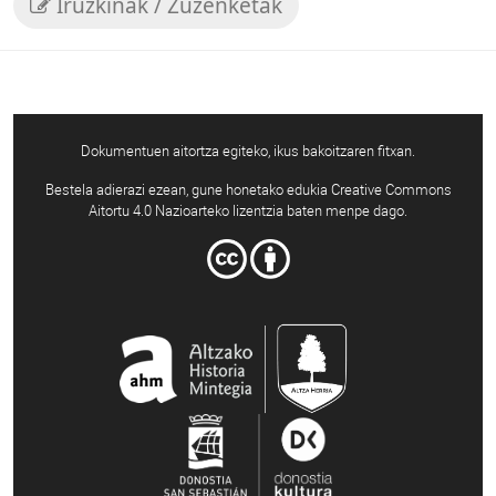
Iruzkinak / Zuzenketak
Dokumentuen aitortza egiteko, ikus bakoitzaren fitxan.
Bestela adierazi ezean, gune honetako edukia Creative Commons
Aitortu 4.0 Nazioarteko lizentzia baten menpe dago.