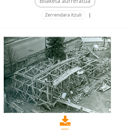
Bilaketa aurreratua
Zerrendara itzuli
|
Jaitsi