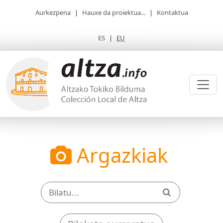
Aurkezpena
|
Hauxe da proiektua...
|
Kontaktua
ES
|
EU
Argazkiak