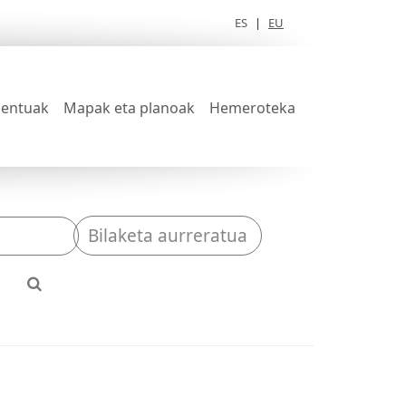
ES
|
EU
entuak
Mapak eta planoak
Hemeroteka
Bilaketa aurreratua