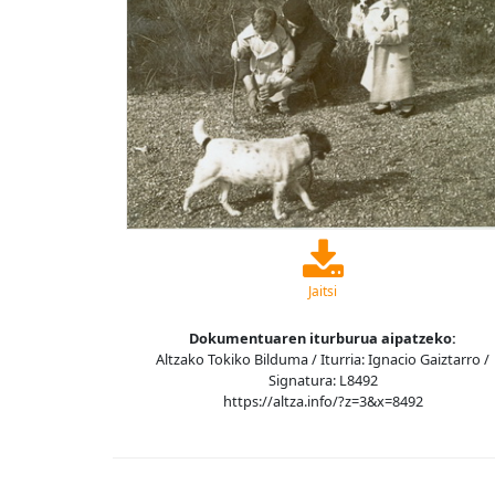
Jaitsi
Dokumentuaren iturburua aipatzeko:
Altzako Tokiko Bilduma / Iturria: Ignacio Gaiztarro /
Signatura: L8492
https://altza.info/?z=3&x=8492