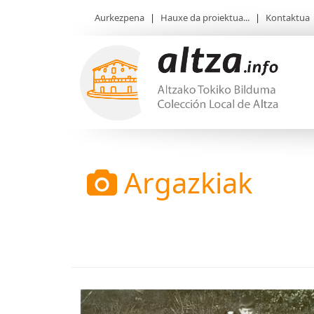
Aurkezpena
|
Hauxe da proiektua...
|
Kontaktua
Argazkiak