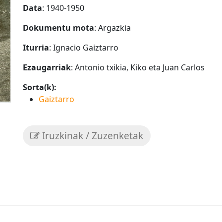
Data
: 1940-1950
Dokumentu mota
: Argazkia
Iturria
: Ignacio Gaiztarro
Ezaugarriak
: Antonio txikia, Kiko eta Juan Carlos
Sorta(k):
Gaiztarro
Iruzkinak / Zuzenketak