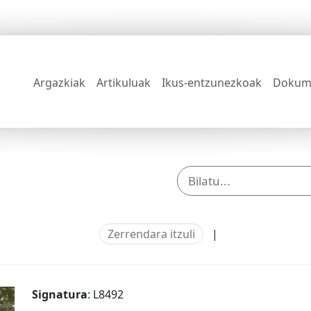
Argazkiak
Artikuluak
Ikus-entzunezkoak
Dokum
Zerrendara itzuli
|
Signatura
: L8492