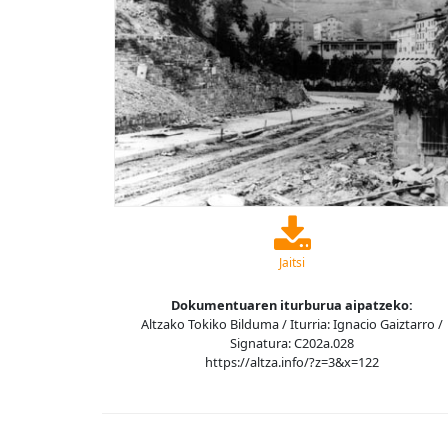
Jaitsi
Dokumentuaren iturburua aipatzeko:
Altzako Tokiko Bilduma / Iturria: Ignacio Gaiztarro /
Signatura: C202a.028
https://altza.info/?z=3&x=122