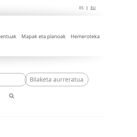
ES
|
EU
entuak
Mapak eta planoak
Hemeroteka
Bilaketa aurreratua