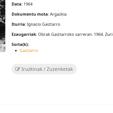
Data
: 1964
Dokumentu mota
: Argazkia
Iturria
: Ignacio Gaiztarro
Ezaugarriak
: Obrak Gaiztarroko sarreran. 1964. Zuri
Sorta(k):
Gaiztarro
Iruzkinak / Zuzenketak