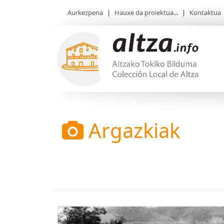
Aurkezpena
|
Hauxe da proiektua...
|
Kontaktua
Argazkiak