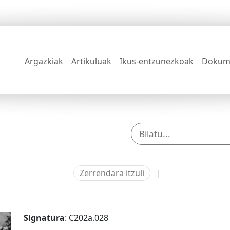
Argazkiak
Artikuluak
Ikus-entzunezkoak
Dokum
Zerrendara itzuli
|
Signatura
: C202a.028