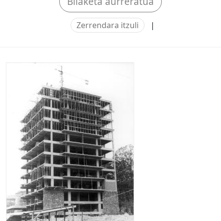
Bilaketa aurreratua
Zerrendara itzuli
|