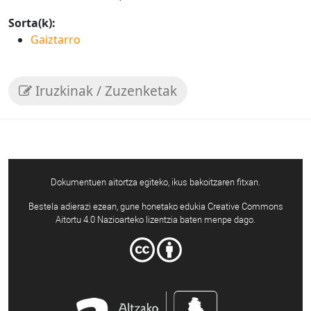
Sorta(k):
Gaiztarro
Iruzkinak / Zuzenketak
Dokumentuen aitortza egiteko, ikus bakoitzaren fitxan.
Bestela adierazi ezean, gune honetako edukia Creative Commons
Aitortu 4.0 Nazioarteko lizentzia baten menpe dago.