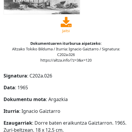
Jaitsi
Dokumentuaren iturburua aipatzeko:
Altzako Tokiko Bilduma / Iturria: Ignacio Gaiztarro / Signatura:
C202a.026
https://altza.info/?z=3&x=120
Signatura
: C202a.026
Data
: 1965
Dokumentu mota
: Argazkia
Iturria
: Ignacio Gaiztarro
Ezaugarriak
: Dorre baten eraikuntza Gaiztarron. 1965.
Zuri-beltzean. 18 x 12,5 cm.