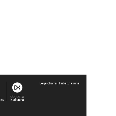
Lege oharra | Pribatutasuna