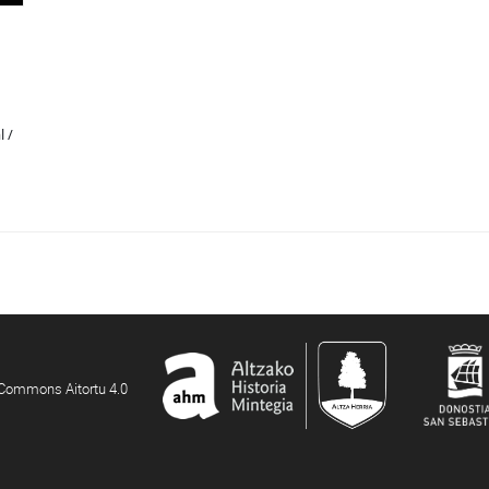
l /
e Commons Aitortu 4.0