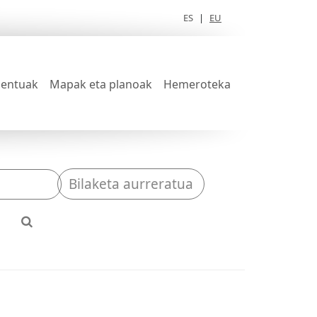
ES
|
EU
entuak
Mapak eta planoak
Hemeroteka
Bilaketa aurreratua