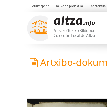
Aurkezpena
|
Hauxe da proiektua...
|
Kontaktua
Artxibo-doku