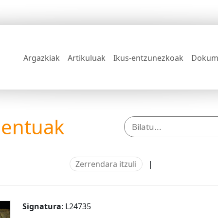
Argazkiak
Artikuluak
Ikus-entzunezkoak
Dokum
mentuak
Zerrendara itzuli
|
Signatura
: L24735