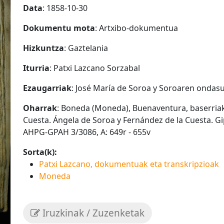
Data
: 1858-10-30
Dokumentu mota
: Artxibo-dokumentua
Hizkuntza
: Gaztelania
Iturria
: Patxi Lazcano Sorzabal
Ezaugarriak
: José María de Soroa y Soroaren ondasu
Oharrak
: Boneda (Moneda), Buenaventura, baserria
Cuesta. Ángela de Soroa y Fernández de la Cuesta. G
AHPG-GPAH 3/3086, A: 649r - 655v
Sorta(k):
Patxi Lazcano, dokumentuak eta transkripzioak
Moneda
Iruzkinak / Zuzenketak