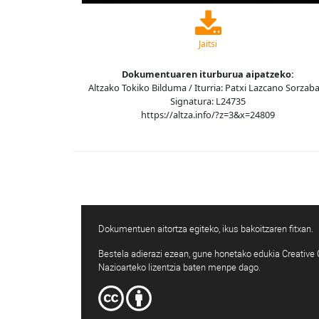
Jaitsi
Dokumentuaren iturburua aipatzeko:
Altzako Tokiko Bilduma / Iturria: Patxi Lazcano Sorzaba
Signatura: L24735
https://altza.info/?z=3&x=24809
Dokumentuen aitortza egiteko, ikus bakoitzaren fitxan.
Bestela adierazi ezean, gune honetako edukia Creativ
Nazioarteko lizentzia baten menpe dago.