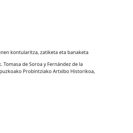
nen kontularitza, zatiketa eta banaketa
k. Tomasa de Soroa y Fernández de la
ipuzkoako Probintziako Artxibo Historikoa,