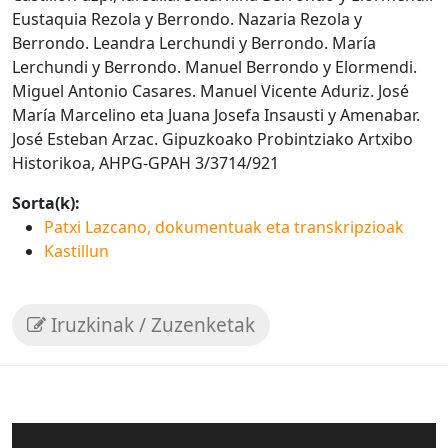
Eustaquia Rezola y Berrondo. Nazaria Rezola y
Berrondo. Leandra Lerchundi y Berrondo. María
Lerchundi y Berrondo. Manuel Berrondo y Elormendi.
Miguel Antonio Casares. Manuel Vicente Aduriz. José
María Marcelino eta Juana Josefa Insausti y Amenabar.
José Esteban Arzac. Gipuzkoako Probintziako Artxibo
Historikoa, AHPG-GPAH 3/3714/921
Sorta(k):
Patxi Lazcano, dokumentuak eta transkripzioak
Kastillun
Iruzkinak / Zuzenketak