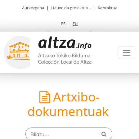
Aurkezpena
|
Hauxe da proiektua...
|
Kontaktua
ES
|
EU
Artxibo-
dokumentuak