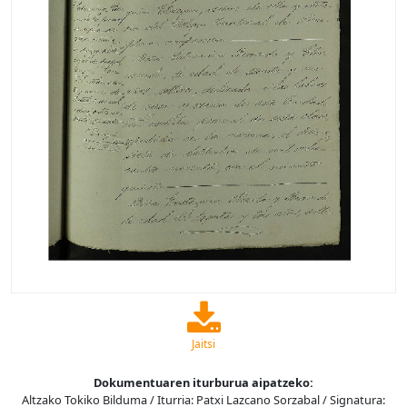
Jaitsi
Dokumentuaren iturburua aipatzeko:
Altzako Tokiko Bilduma / Iturria: Patxi Lazcano Sorzabal / Signatura: