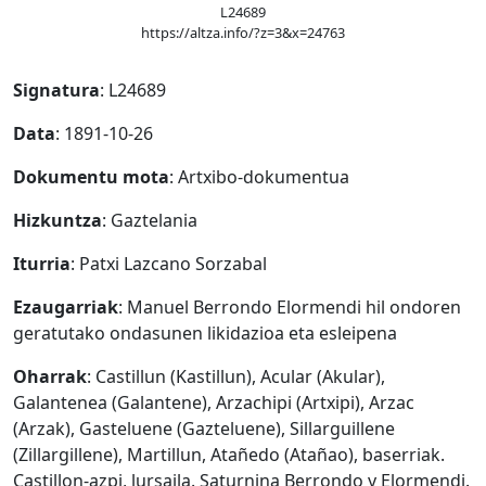
L24689
https://altza.info/?z=3&x=24763
Signatura
: L24689
Data
: 1891-10-26
Dokumentu mota
: Artxibo-dokumentua
Hizkuntza
: Gaztelania
Iturria
: Patxi Lazcano Sorzabal
Ezaugarriak
: Manuel Berrondo Elormendi hil ondoren
geratutako ondasunen likidazioa eta esleipena
Oharrak
: Castillun (Kastillun), Acular (Akular),
Galantenea (Galantene), Arzachipi (Artxipi), Arzac
(Arzak), Gasteluene (Gazteluene), Sillarguillene
(Zillargillene), Martillun, Atañedo (Atañao), baserriak.
Castillon-azpi, lursaila. Saturnina Berrondo y Elormendi.