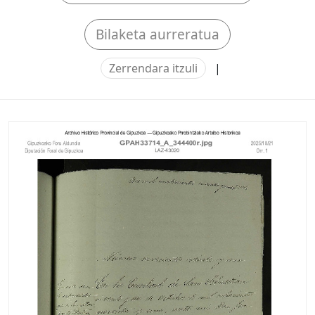
Bilaketa aurreratua
Zerrendara itzuli
|