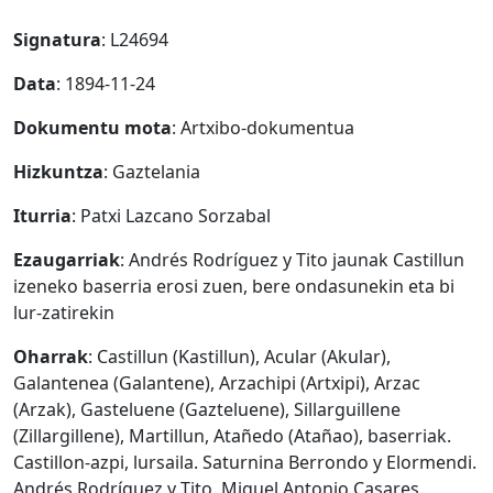
Signatura
: L24694
Data
: 1894-11-24
Dokumentu mota
: Artxibo-dokumentua
Hizkuntza
: Gaztelania
Iturria
: Patxi Lazcano Sorzabal
Ezaugarriak
: Andrés Rodríguez y Tito jaunak Castillun
izeneko baserria erosi zuen, bere ondasunekin eta bi
lur-zatirekin
Oharrak
: Castillun (Kastillun), Acular (Akular),
Galantenea (Galantene), Arzachipi (Artxipi), Arzac
(Arzak), Gasteluene (Gazteluene), Sillarguillene
(Zillargillene), Martillun, Atañedo (Atañao), baserriak.
Castillon-azpi, lursaila. Saturnina Berrondo y Elormendi.
Andrés Rodríguez y Tito. Miguel Antonio Casares.