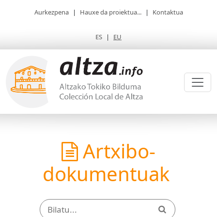
Aurkezpena
|
Hauxe da proiektua...
|
Kontaktua
ES
|
EU
Artxibo-
dokumentuak