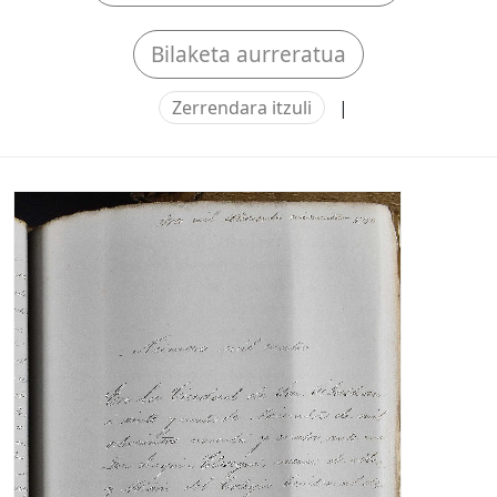
Bilaketa aurreratua
Zerrendara itzuli
|