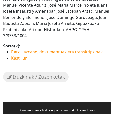
Manuel Vicente Aduriz. José María Marcelino eta Juana
Josefa Insausti y Amenabar. José Esteban Arzac. Manuel
Berrondo y Elormendi. José Domingo Guruceaga. Juan
Bautista Zapiain. María Josefa Arrieta. Gipuzkoako
Probintziako Artxibo Historikoa, AHPG-GPAH
3/3733/1004
Sorta(k):
Patxi Lazcano, dokumentuak eta transkripzioak
Kastillun
Iruzkinak / Zuzenketak
Dokumentuen aitortza egiteko, ikus bakoitzaren fitxan.