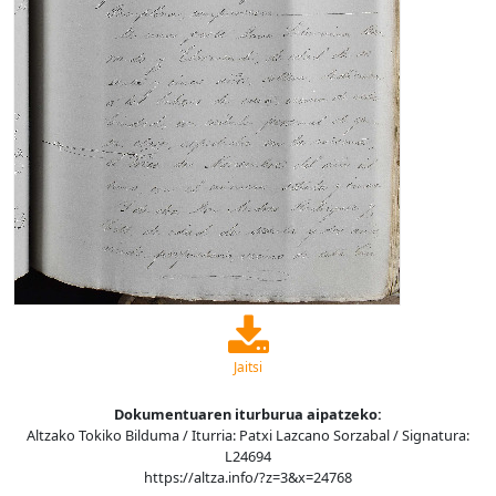
Jaitsi
Dokumentuaren iturburua aipatzeko:
Altzako Tokiko Bilduma / Iturria: Patxi Lazcano Sorzabal / Signatura:
L24694
https://altza.info/?z=3&x=24768