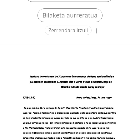
Bilaketa aurreratua
Zerrendara itzuli
|