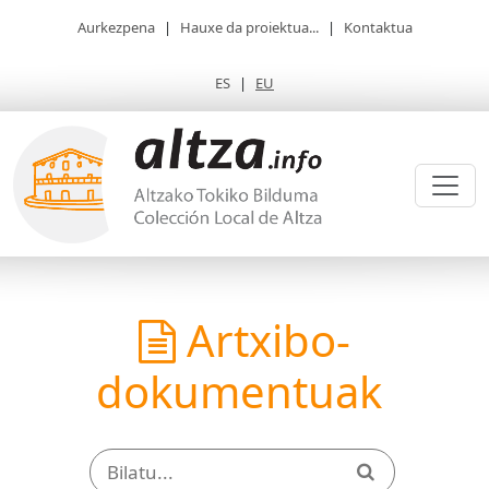
Aurkezpena
|
Hauxe da proiektua...
|
Kontaktua
ES
|
EU
Artxibo-
dokumentuak