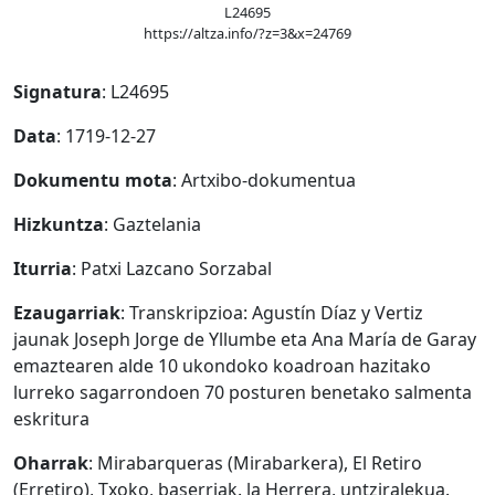
L24695
https://altza.info/?z=3&x=24769
Signatura
: L24695
Data
: 1719-12-27
Dokumentu mota
: Artxibo-dokumentua
Hizkuntza
: Gaztelania
Iturria
: Patxi Lazcano Sorzabal
Ezaugarriak
: Transkripzioa: Agustín Díaz y Vertiz
jaunak Joseph Jorge de Yllumbe eta Ana María de Garay
emaztearen alde 10 ukondoko koadroan hazitako
lurreko sagarrondoen 70 posturen benetako salmenta
eskritura
Oharrak
: Mirabarqueras (Mirabarkera), El Retiro
(Erretiro), Txoko, baserriak. la Herrera, untziralekua.