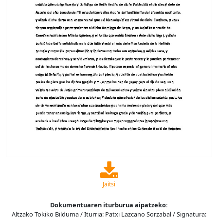
Jaitsi
Dokumentuaren iturburua aipatzeko:
Altzako Tokiko Bilduma / Iturria: Patxi Lazcano Sorzabal / Signatura: