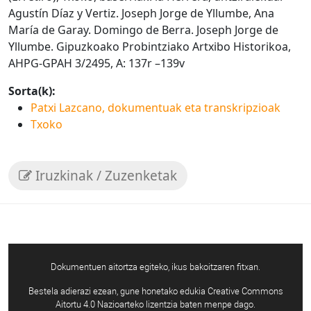
Agustín Díaz y Vertiz. Joseph Jorge de Yllumbe, Ana
María de Garay. Domingo de Berra. Joseph Jorge de
Yllumbe. Gipuzkoako Probintziako Artxibo Historikoa,
AHPG-GPAH 3/2495, A: 137r –139v
Sorta(k):
Patxi Lazcano, dokumentuak eta transkripzioak
Txoko
Iruzkinak / Zuzenketak
Dokumentuen aitortza egiteko, ikus bakoitzaren fitxan.
Bestela adierazi ezean, gune honetako edukia Creative Commons
Aitortu 4.0 Nazioarteko lizentzia baten menpe dago.