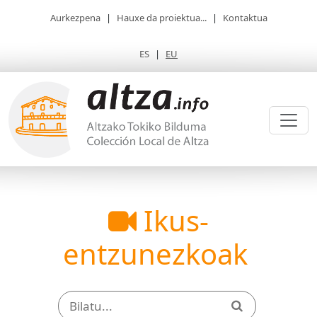
Aurkezpena
|
Hauxe da proiektua...
|
Kontaktua
ES
|
EU
Ikus-
entzunezkoak