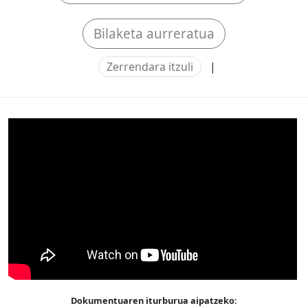
Bilaketa aurreratua
Zerrendara itzuli
|
Dokumentuaren iturburua aipatzeko: