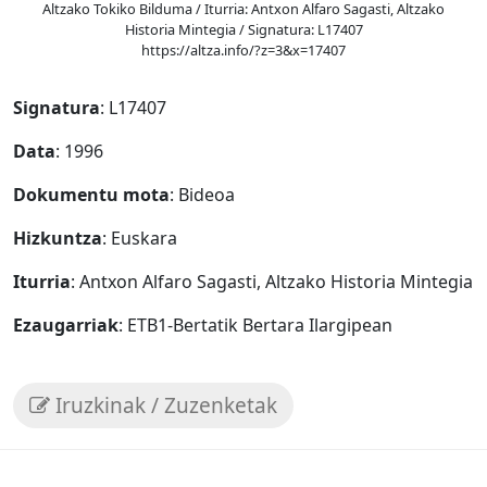
Altzako Tokiko Bilduma / Iturria: Antxon Alfaro Sagasti, Altzako
Historia Mintegia / Signatura: L17407
https://altza.info/?z=3&x=17407
Signatura
: L17407
Data
: 1996
Dokumentu mota
: Bideoa
Hizkuntza
: Euskara
Iturria
: Antxon Alfaro Sagasti, Altzako Historia Mintegia
Ezaugarriak
: ETB1-Bertatik Bertara Ilargipean
Iruzkinak / Zuzenketak