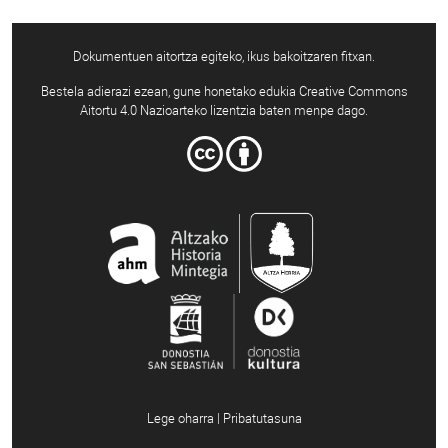
Dokumentuen aitortza egiteko, ikus bakoitzaren fitxan.
Bestela adierazi ezean, gune honetako edukia Creative Commons
Aitortu 4.0 Nazioarteko lizentzia baten menpe dago.
Lege oharra | Pribatutasuna