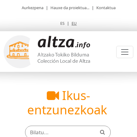
Aurkezpena
|
Hauxe da proiektua...
|
Kontaktua
ES
|
EU
Ikus-
entzunezkoak