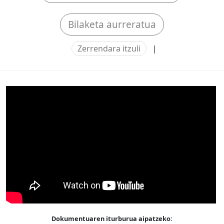
Bilaketa aurreratua
Zerrendara itzuli
|
Dokumentuaren iturburua aipatzeko: