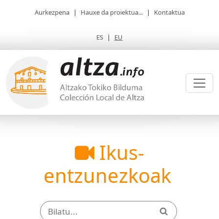
Aurkezpena
|
Hauxe da proiektua...
|
Kontaktua
ES
|
EU
Ikus-
entzunezkoak