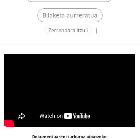
Bilaketa aurreratua
Zerrendara itzuli
|
Dokumentuaren iturburua aipatzeko: