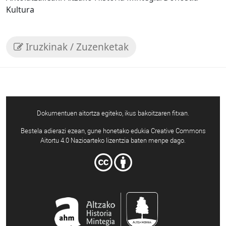
Kultura
Iruzkinak / Zuzenketak
Dokumentuen aitortza egiteko, ikus bakoitzaren fitxan.
Bestela adierazi ezean, gune honetako edukia Creative Commons
Aitortu 4.0 Nazioarteko lizentzia baten menpe dago.