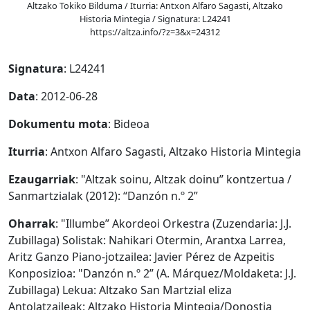
Altzako Tokiko Bilduma / Iturria: Antxon Alfaro Sagasti, Altzako
Historia Mintegia / Signatura: L24241
https://altza.info/?z=3&x=24312
Signatura
: L24241
Data
: 2012-06-28
Dokumentu mota
: Bideoa
Iturria
: Antxon Alfaro Sagasti, Altzako Historia Mintegia
Ezaugarriak
: "Altzak soinu, Altzak doinu” kontzertua /
Sanmartzialak (2012): “Danzón n.º 2”
Oharrak
: "Illumbe” Akordeoi Orkestra (Zuzendaria: J.J.
Zubillaga) Solistak: Nahikari Otermin, Arantxa Larrea,
Aritz Ganzo Piano-jotzailea: Javier Pérez de Azpeitis
Konposizioa: "Danzón n.º 2” (A. Márquez/Moldaketa: J.J.
Zubillaga) Lekua: Altzako San Martzial eliza
Antolatzaileak: Altzako Historia Mintegia/Donostia