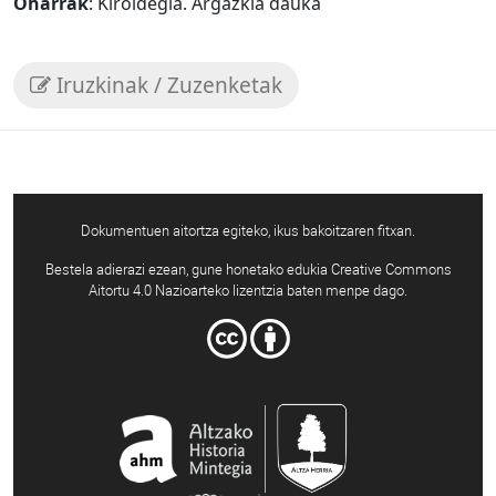
Oharrak
: Kiroldegia. Argazkia dauka
Iruzkinak / Zuzenketak
Dokumentuen aitortza egiteko, ikus bakoitzaren fitxan.
Bestela adierazi ezean, gune honetako edukia Creative Commons
Aitortu 4.0 Nazioarteko lizentzia baten menpe dago.