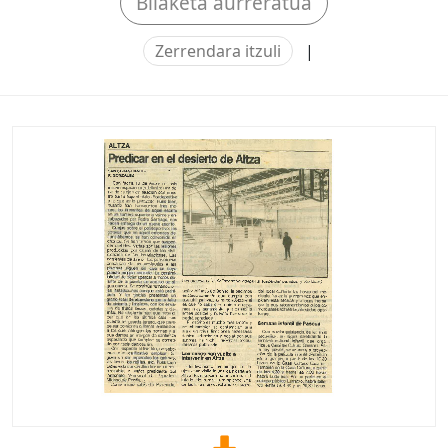
Bilaketa aurreratua
Zerrendara itzuli
|