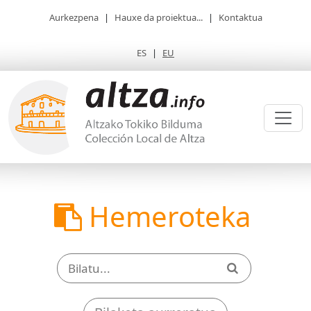
Aurkezpena
|
Hauxe da proiektua...
|
Kontaktua
ES
|
EU
Hemeroteka