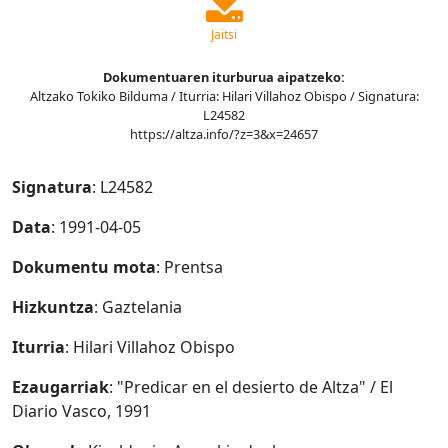
Jaitsi
Dokumentuaren iturburua aipatzeko:
Altzako Tokiko Bilduma / Iturria: Hilari Villahoz Obispo / Signatura:
L24582
https://altza.info/?z=3&x=24657
Signatura
: L24582
Data
: 1991-04-05
Dokumentu mota
: Prentsa
Hizkuntza
: Gaztelania
Iturria
: Hilari Villahoz Obispo
Ezaugarriak
: "Predicar en el desierto de Altza" / El
Diario Vasco, 1991