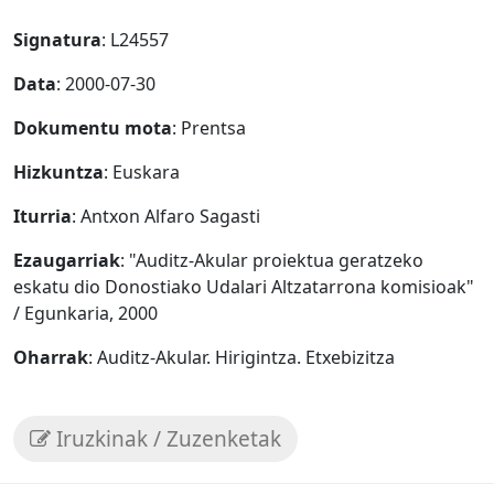
Signatura
: L24557
Data
: 2000-07-30
Dokumentu mota
: Prentsa
Hizkuntza
: Euskara
Iturria
: Antxon Alfaro Sagasti
Ezaugarriak
: "Auditz-Akular proiektua geratzeko
eskatu dio Donostiako Udalari Altzatarrona komisioak"
/ Egunkaria, 2000
Oharrak
: Auditz-Akular. Hirigintza. Etxebizitza
Iruzkinak / Zuzenketak