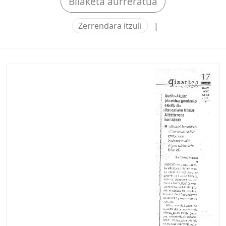
Bilaketa aurreratua
Zerrendara itzuli
|