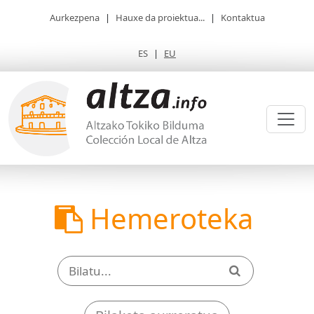
Aurkezpena
|
Hauxe da proiektua...
|
Kontaktua
ES
|
EU
Hemeroteka