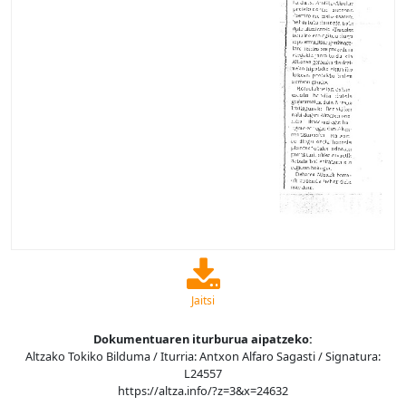
Jaitsi
Dokumentuaren iturburua aipatzeko:
Altzako Tokiko Bilduma / Iturria: Antxon Alfaro Sagasti / Signatura:
L24557
https://altza.info/?z=3&x=24632