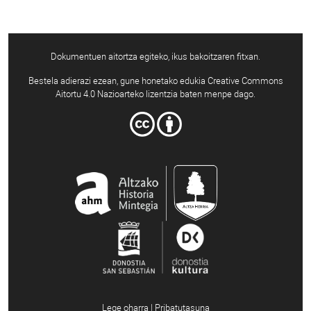
Dokumentuen aitortza egiteko, ikus bakoitzaren fitxan.
Bestela adierazi ezean, gune honetako edukia Creative Commons
Aitortu 4.0 Nazioarteko lizentzia baten menpe dago.
Lege oharra | Pribatutasuna