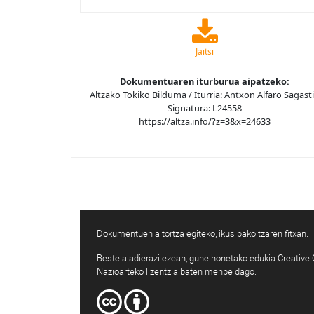
Jaitsi
Dokumentuaren iturburua aipatzeko:
Altzako Tokiko Bilduma / Iturria: Antxon Alfaro Sagasti
Signatura: L24558
https://altza.info/?z=3&x=24633
Dokumentuen aitortza egiteko, ikus bakoitzaren fitxan.
Bestela adierazi ezean, gune honetako edukia Creativ
Nazioarteko lizentzia baten menpe dago.