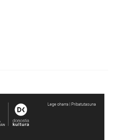
Lege oharra | Pribatutasuna