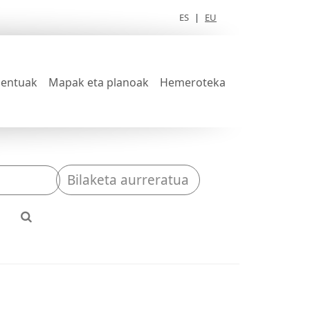
ES
|
EU
entuak
Mapak eta planoak
Hemeroteka
Bilaketa aurreratua