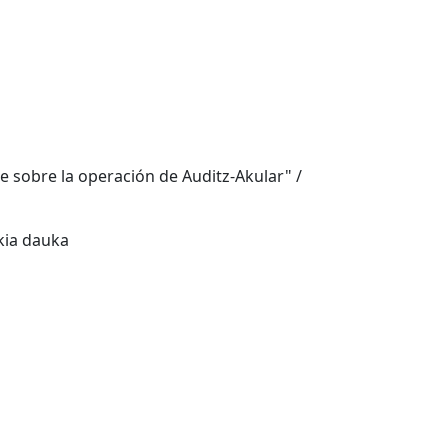
te sobre la operación de Auditz-Akular" /
zkia dauka