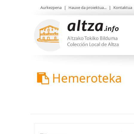
Aurkezpena
|
Hauxe da proiektua...
|
Kontaktua
Hemeroteka