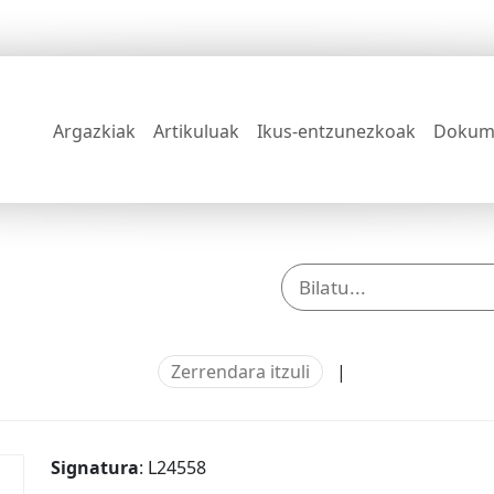
Argazkiak
Artikuluak
Ikus-entzunezkoak
Dokum
Zerrendara itzuli
|
Signatura
: L24558