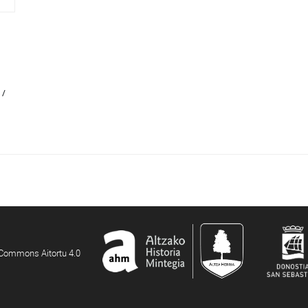
 /
e Commons Aitortu 4.0