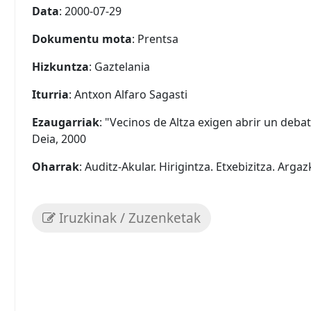
Data
: 2000-07-29
Dokumentu mota
: Prentsa
Hizkuntza
: Gaztelania
Iturria
: Antxon Alfaro Sagasti
Ezaugarriak
: "Vecinos de Altza exigen abrir un deba
Deia, 2000
Oharrak
: Auditz-Akular. Hirigintza. Etxebizitza. Arga
Iruzkinak / Zuzenketak