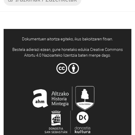
Dokumentuen aitortza egiteko, ikus bakoitzaren fitxan.
Bestela adierazi ezean, gune honetako edukia Creative Commons
Aitortu 4.0 Nazioarteko lizentzia baten menpe dago.