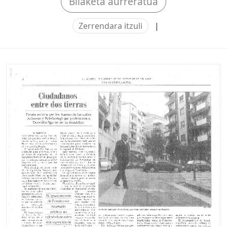
Bilaketa aurreratua
Zerrendara itzuli
|