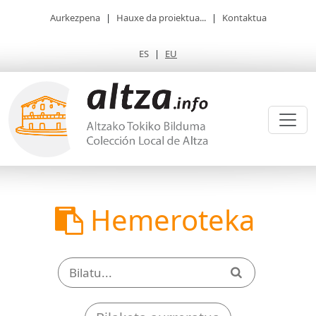
Aurkezpena
|
Hauxe da proiektua...
|
Kontaktua
ES
|
EU
Hemeroteka