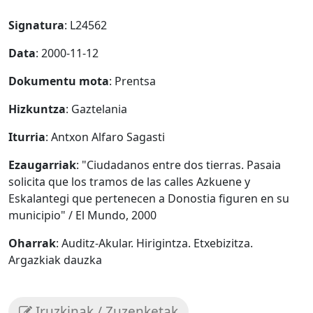
Signatura
: L24562
Data
: 2000-11-12
Dokumentu mota
: Prentsa
Hizkuntza
: Gaztelania
Iturria
: Antxon Alfaro Sagasti
Ezaugarriak
: "Ciudadanos entre dos tierras. Pasaia
solicita que los tramos de las calles Azkuene y
Eskalantegi que pertenecen a Donostia figuren en su
municipio" / El Mundo, 2000
Oharrak
: Auditz-Akular. Hirigintza. Etxebizitza.
Argazkiak dauzka
Iruzkinak / Zuzenketak