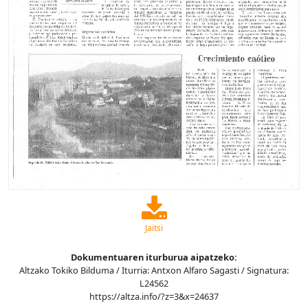
Jaitsi
Dokumentuaren iturburua aipatzeko:
Altzako Tokiko Bilduma / Iturria: Antxon Alfaro Sagasti / Signatura:
L24562
https://altza.info/?z=3&x=24637