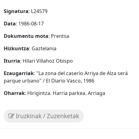
Signatura
: L24579
Data
: 1986-08-17
Dokumentu mota
: Prentsa
Hizkuntza
: Gaztelania
Iturria
: Hilari Villahoz Obispo
Ezaugarriak
: "La zona del caserío Arriya de Alza será
parque urbano" / El Diario Vasco, 1986
Oharrak
: Hirigintza. Harria parkea. Arriaga
Iruzkinak / Zuzenketak