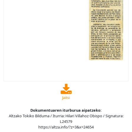
Jaitsi
Dokumentuaren iturburua aipatzeko:
Altzako Tokiko Bilduma / Iturria: Hilari Villahoz Obispo / Signatura:
L24579
https://altza.info/?z=3&x=24654