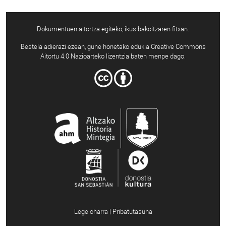
Dokumentuen aitortza egiteko, ikus bakoitzaren fitxan.
Bestela adierazi ezean, gune honetako edukia Creative Commons
Aitortu 4.0 Nazioarteko lizentzia baten menpe dago.
Lege oharra | Pribatutasuna