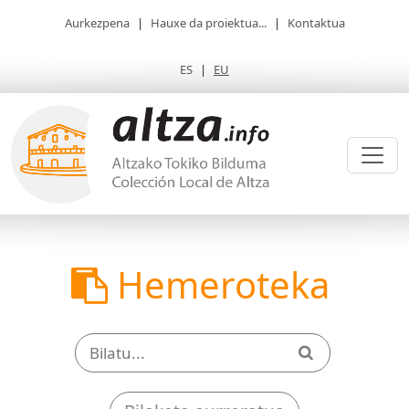
Aurkezpena
|
Hauxe da proiektua...
|
Kontaktua
ES
|
EU
Hemeroteka