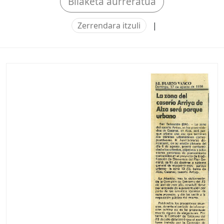
Bilaketa aurreratua
Zerrendara itzuli
|