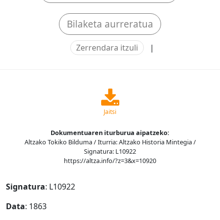
Bilaketa aurreratua
Zerrendara itzuli
|
Jaitsi
Dokumentuaren iturburua aipatzeko:
Altzako Tokiko Bilduma / Iturria: Altzako Historia Mintegia /
Signatura: L10922
https://altza.info/?z=3&x=10920
Signatura
: L10922
Data
: 1863