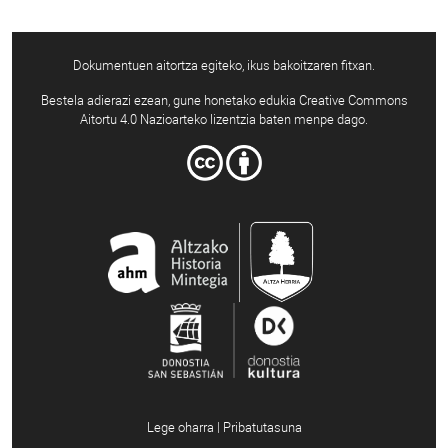
Dokumentuen aitortza egiteko, ikus bakoitzaren fitxan.
Bestela adierazi ezean, gune honetako edukia Creative Commons
Aitortu 4.0 Nazioarteko lizentzia baten menpe dago.
Lege oharra | Pribatutasuna