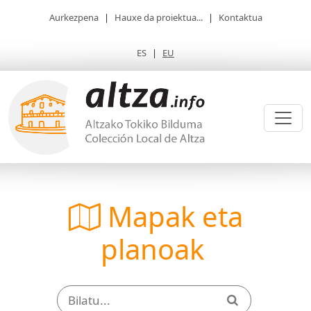
Aurkezpena
|
Hauxe da proiektua...
|
Kontaktua
ES
|
EU
Mapak eta
planoak