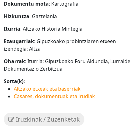
Dokumentu mota
: Kartografia
Hizkuntza
: Gaztelania
Iturria
: Altzako Historia Mintegia
Ezaugarriak
: Gipuzkoako probintziaren etxeen
izendegia: Altza
Oharrak
: Iturria: Gipuzkoako Foru Aldundia, Lurralde
Dokumentazio Zerbitzua
Sorta(k):
Altzako etxeak eta baserriak
Casares, dokumentuak eta irudiak
Iruzkinak / Zuzenketak