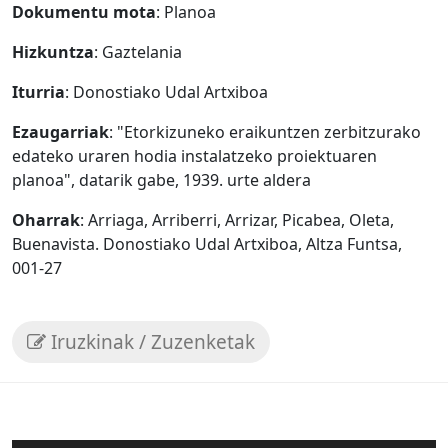
Dokumentu mota
: Planoa
Hizkuntza
: Gaztelania
Iturria
: Donostiako Udal Artxiboa
Ezaugarriak
: "Etorkizuneko eraikuntzen zerbitzurako
edateko uraren hodia instalatzeko proiektuaren
planoa", datarik gabe, 1939. urte aldera
Oharrak
: Arriaga, Arriberri, Arrizar, Picabea, Oleta,
Buenavista. Donostiako Udal Artxiboa, Altza Funtsa,
001-27
Iruzkinak / Zuzenketak