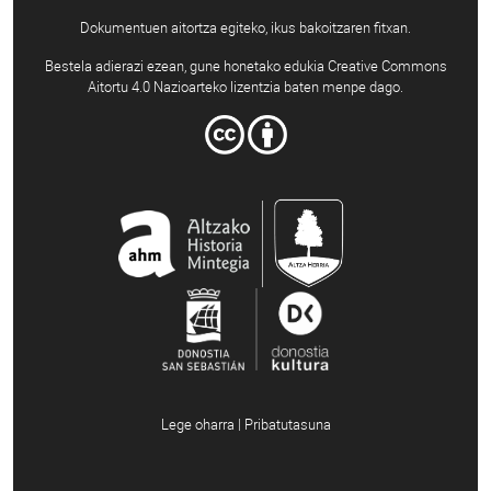
Dokumentuen aitortza egiteko, ikus bakoitzaren fitxan.
Bestela adierazi ezean, gune honetako edukia Creative Commons
Aitortu 4.0 Nazioarteko lizentzia baten menpe dago.
Lege oharra | Pribatutasuna