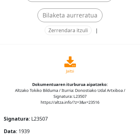
Bilaketa aurreratua
Zerrendara itzuli
|
Jaitsi
Dokumentuaren iturburua aipatzeko:
Altzako Tokiko Bilduma / Iturria: Donostiako Udal Artxiboa /
Signatura: L23507
https://altza.info/?z=3&x=23516
Signatura
: L23507
Data
: 1939