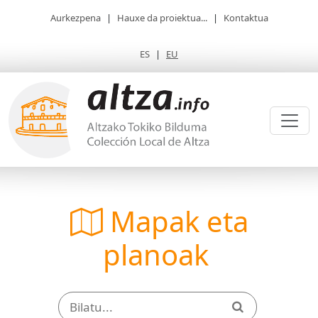
Aurkezpena
|
Hauxe da proiektua...
|
Kontaktua
ES
|
EU
Mapak eta
planoak