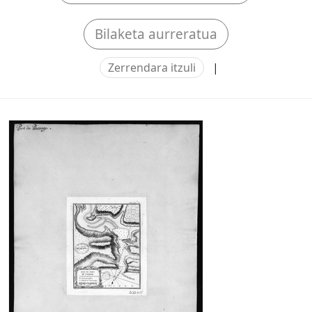
Bilaketa aurreratua
Zerrendara itzuli
|