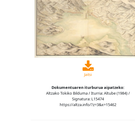
Jaitsi
Dokumentuaren iturburua aipatzeko:
Altzako Tokiko Bilduma / Iturria: Altube (1984) /
Signatura: L15474
https://altza.info/?z=3&x=15462