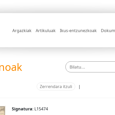
Argazkiak
Artikuluak
Ikus-entzunezkoak
Dokum
anoak
Zerrendara itzuli
|
Signatura
: L15474