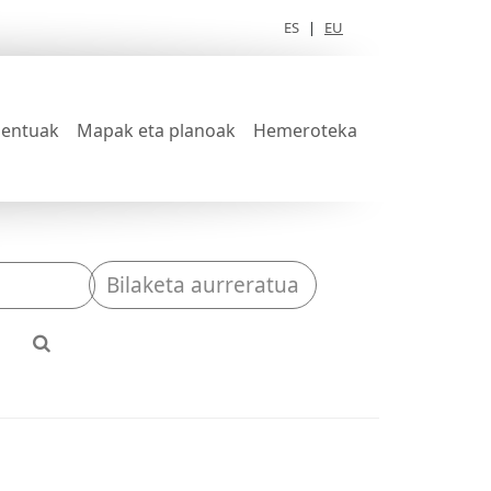
ES
|
EU
entuak
Mapak eta planoak
Hemeroteka
Bilaketa aurreratua