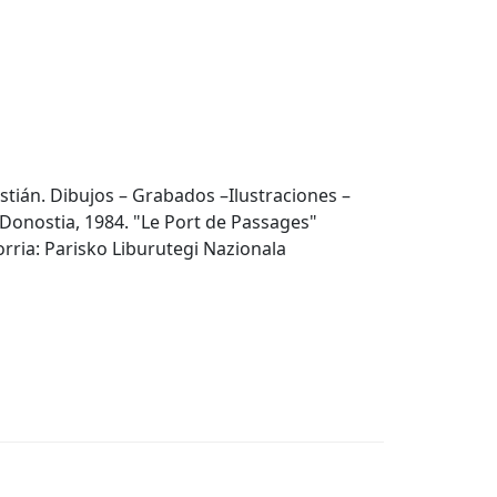
tián. Dibujos – Grabados –Ilustraciones –
Donostia, 1984. "Le Port de Passages"
orria: Parisko Liburutegi Nazionala