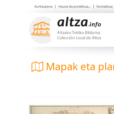
Aurkezpena
|
Hauxe da proiektua...
|
Kontaktua
Mapak eta pl