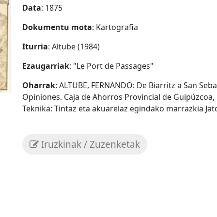
Data
: 1875
Dokumentu mota
: Kartografia
Iturria
: Altube (1984)
Ezaugarriak
: "Le Port de Passages"
Oharrak
: ALTUBE, FERNANDO: De Biarritz a San Sebas
Opiniones. Caja de Ahorros Provincial de Guipúzcoa, 
Teknika: Tintaz eta akuarelaz egindako marrazkia Jat
Iruzkinak / Zuzenketak