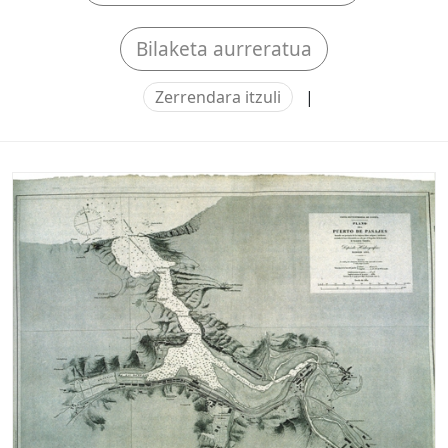
Bilaketa aurreratua
Zerrendara itzuli
|