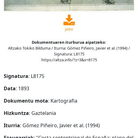
Jaitsi
Dokumentuaren iturburua aipatzeko:
Altzako Tokiko Bilduma / Iturria: Gómez Piñeiro, Javier et al. (1994) /
Signatura: L8175
https://altza.info/?z=3&x=8175
Signatura
: L8175
Data
: 1893
Dokumentu mota
: Kartografia
Hizkuntza
: Gaztelania
Iturria
: Gómez Piñeiro, Javier et al. (1994)
Ezaugarriak
: "Costa septentrional de España: plano del