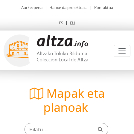
Aurkezpena
|
Hauxe da proiektua...
|
Kontaktua
ES
|
EU
Mapak eta
planoak