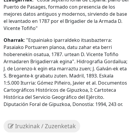
Puerto de Pasages, formado con presencia de los
mejores datos antiguos y modernos, sirviendo de base
el levantado en 1787 por el Brigadier de la Armada D.
Vicente Tofiño"
Oharrak
: "Espainiako iparraldeko itsasbazterra:
Pasaiako Portuaren planoa, datu zahar eta berri
hoberenekin osatua, 1787. urtean D. Vicente Tofiño
Armadaren Brigadierrak egina". Hidrografia Gordailua;
J. de Lorenzo-k egin eta marraztu zuen; J. Galván-ek eta
S. Bregante-k grabatu zuten. Madril, 1893. Eskala
1:5.000 Iturria: Gómez Piñeiro, Javier et al. Documentos
Cartográficos Históricos de Gipuzkoa, I: Cartoteca
Histórica del Servicio Geográfico del Ejército.
Diputación Foral de Gipuzkoa, Donostia: 1994, 243 or.
Iruzkinak / Zuzenketak