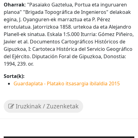
Oharrak
: "Pasaiako Gaztelua, Portua eta inguruaren
planoa" "Brigada Topográfica de Ingenieros" delakoak
egina, J. Oyanguren-ek marraztua eta P. Pérez
errotulatua. Jatorrizkoa 1858. urtekoa da eta Alejandro
Planell-ek sinatua. Eskala 1:5.000 Iturria: Gómez Piñeiro,
Javier et al. Documentos Cartográficos Históricos de
Gipuzkoa, I: Cartoteca Histórica del Servicio Geográfico
del Ejército. Diputación Foral de Gipuzkoa, Donostia:
1994, 239. or.
Sorta(k):
Guardaplata - Platako itsasargia ibilaldia 2015
Iruzkinak / Zuzenketak