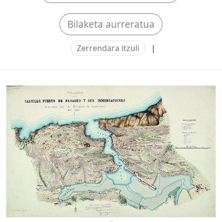
Bilaketa aurreratua
Zerrendara itzuli
|