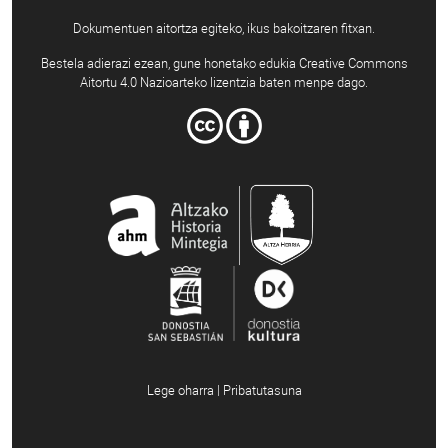
Dokumentuen aitortza egiteko, ikus bakoitzaren fitxan.
Bestela adierazi ezean, gune honetako edukia Creative Commons
Aitortu 4.0 Nazioarteko lizentzia baten menpe dago.
Lege oharra | Pribatutasuna