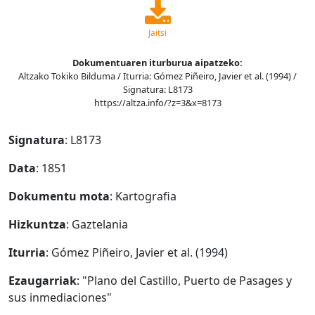
Jaitsi
Dokumentuaren iturburua aipatzeko:
Altzako Tokiko Bilduma / Iturria: Gómez Piñeiro, Javier et al. (1994) /
Signatura: L8173
https://altza.info/?z=3&x=8173
Signatura
: L8173
Data
: 1851
Dokumentu mota
: Kartografia
Hizkuntza
: Gaztelania
Iturria
: Gómez Piñeiro, Javier et al. (1994)
Ezaugarriak
: "Plano del Castillo, Puerto de Pasages y
sus inmediaciones"