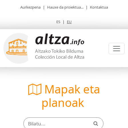
Aurkezpena
|
Hauxe da proiektua...
|
Kontaktua
ES
|
EU
Mapak eta
planoak