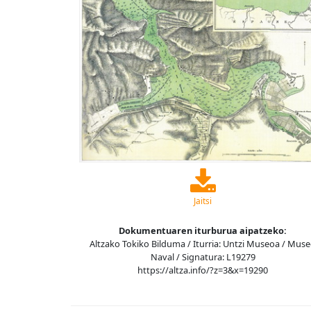
Jaitsi
Dokumentuaren iturburua aipatzeko:
Altzako Tokiko Bilduma / Iturria: Untzi Museoa / Mus
Naval / Signatura: L19279
https://altza.info/?z=3&x=19290