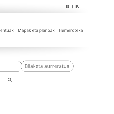
ES
|
EU
entuak
Mapak eta planoak
Hemeroteka
Bilaketa aurreratua