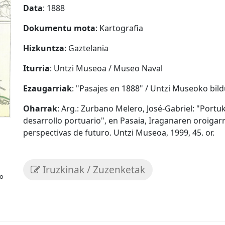
Data
: 1888
Dokumentu mota
: Kartografia
Hizkuntza
: Gaztelania
Iturria
: Untzi Museoa / Museo Naval
Ezaugarriak
: "Pasajes en 1888" / Untzi Museoko bi
Oharrak
: Arg.: Zurbano Melero, José-Gabriel: "Port
desarrollo portuario", en Pasaia, Iraganaren oroigarr
perspectivas de futuro. Untzi Museoa, 1999, 45. or.
Iruzkinak / Zuzenketak
eo