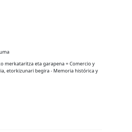
lduma
uko merkataritza eta garapena = Comercio y
ia, etorkizunari begira - Memoria histórica y