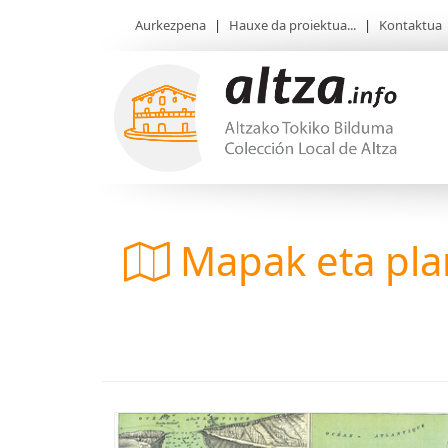
Aurkezpena
|
Hauxe da proiektua...
|
Kontaktua
Mapak eta pl