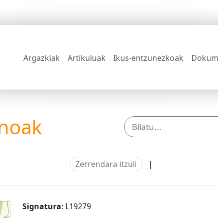
Argazkiak
Artikuluak
Ikus-entzunezkoak
Dokum
anoak
Zerrendara itzuli
|
Signatura
: L19279