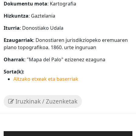
Dokumentu mota
: Kartografia
Hizkuntza
: Gaztelania
Iturria
: Donostiako Udala
Ezaugarriak
: Donostiaren jurisdikziopeko eremuaren
plano topografikoa. 1860. urte inguruan
Oharrak
: "Mapa del Palo" ezizenez ezaguna
Sorta(k):
Altzako etxeak eta baserriak
Iruzkinak / Zuzenketak