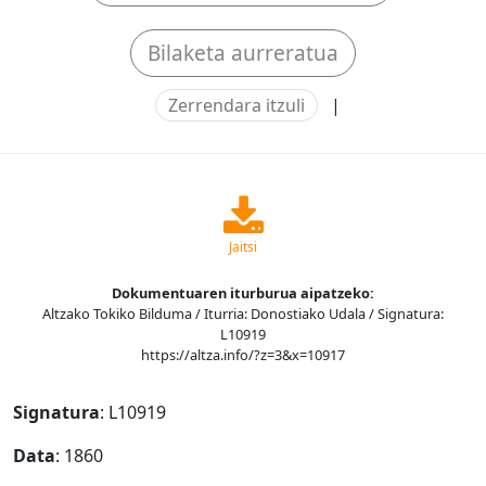
Bilaketa aurreratua
Zerrendara itzuli
|
Jaitsi
Dokumentuaren iturburua aipatzeko:
Altzako Tokiko Bilduma / Iturria: Donostiako Udala / Signatura:
L10919
https://altza.info/?z=3&x=10917
Signatura
: L10919
Data
: 1860