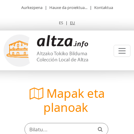
Aurkezpena
|
Hauxe da proiektua...
|
Kontaktua
ES
|
EU
Mapak eta
planoak