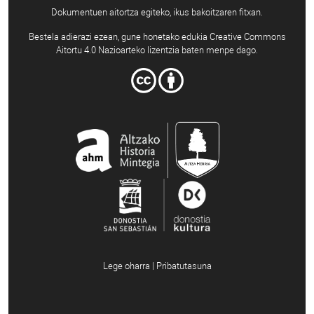
Dokumentuen aitortza egiteko, ikus bakoitzaren fitxan.
Bestela adierazi ezean, gune honetako edukia Creative Commons
Aitortu 4.0 Nazioarteko lizentzia baten menpe dago.
Lege oharra | Pribatutasuna