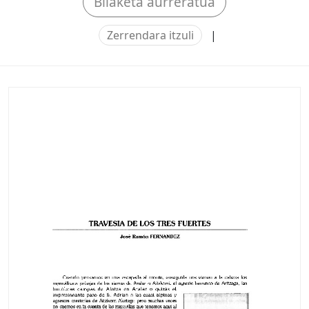
Bilaketa aurreratua
Zerrendara itzuli
|