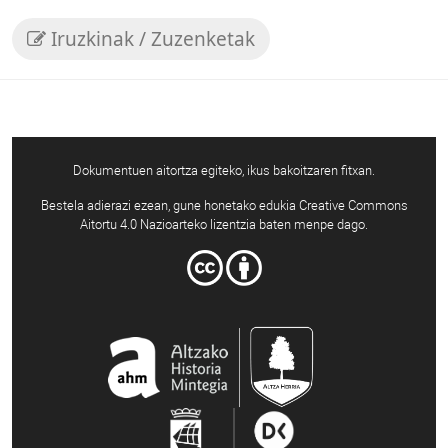
Iruzkinak / Zuzenketak
Dokumentuen aitortza egiteko, ikus bakoitzaren fitxan.
Bestela adierazi ezean, gune honetako edukia Creative Commons
Aitortu 4.0 Nazioarteko lizentzia baten menpe dago.