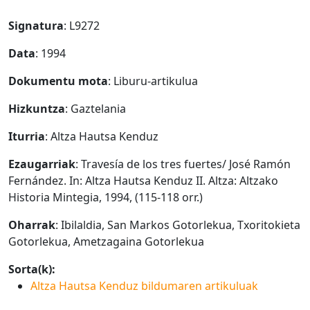
Signatura
: L9272
Data
: 1994
Dokumentu mota
: Liburu-artikulua
Hizkuntza
: Gaztelania
Iturria
: Altza Hautsa Kenduz
Ezaugarriak
: Travesía de los tres fuertes/ José Ramón
Fernández. In: Altza Hautsa Kenduz II. Altza: Altzako
Historia Mintegia, 1994, (115-118 orr.)
Oharrak
: Ibilaldia, San Markos Gotorlekua, Txoritokieta
Gotorlekua, Ametzagaina Gotorlekua
Sorta(k):
Altza Hautsa Kenduz bildumaren artikuluak