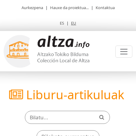
Aurkezpena
|
Hauxe da proiektua...
|
Kontaktua
ES
|
EU
Liburu-artikuluak