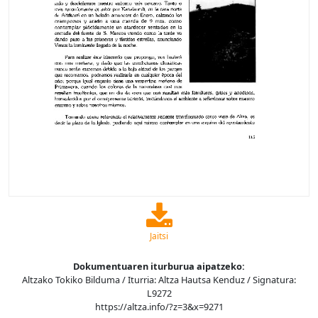
Jaitsi
Dokumentuaren iturburua aipatzeko:
Altzako Tokiko Bilduma / Iturria: Altza Hautsa Kenduz / Signatura:
L9272
https://altza.info/?z=3&x=9271