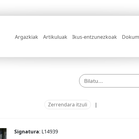
Argazkiak
Artikuluak
Ikus-entzunezkoak
Dokum
Zerrendara itzuli
|
Signatura
: L14939