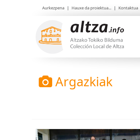
Aurkezpena
|
Hauxe da proiektua...
|
Kontaktua
Argazkiak