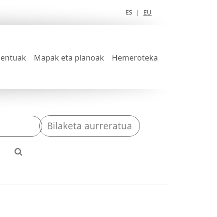
ES
|
EU
entuak
Mapak eta planoak
Hemeroteka
Bilaketa aurreratua