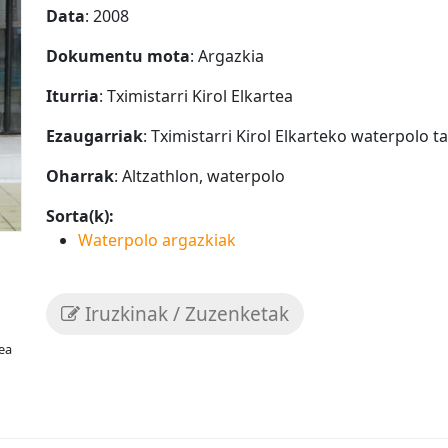
Data
: 2008
Dokumentu mota
: Argazkia
Iturria
: Tximistarri Kirol Elkartea
Ezaugarriak
: Tximistarri Kirol Elkarteko waterpolo 
Oharrak
: Altzathlon, waterpolo
Sorta(k):
Waterpolo argazkiak
Iruzkinak / Zuzenketak
tea