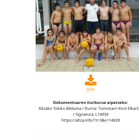
Jaitsi
Dokumentuaren iturburua aipatzeko:
Altzako Tokiko Bilduma / Iturria: Tximistarri Kirol Elkar
/ Signatura: L14939
https://altza.info/?z=3&x=14928