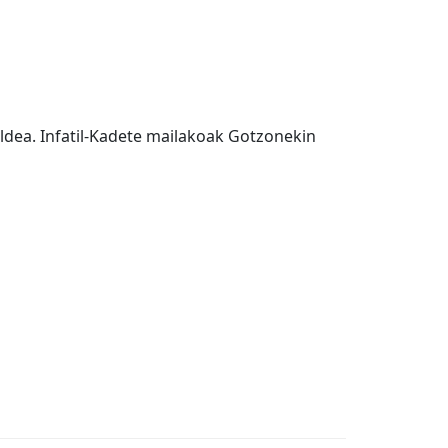
taldea. Infatil-Kadete mailakoak Gotzonekin