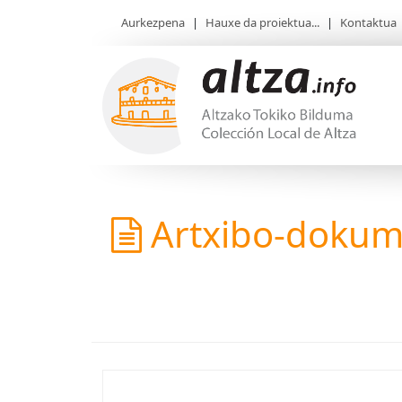
Aurkezpena
|
Hauxe da proiektua...
|
Kontaktua
Artxibo-doku