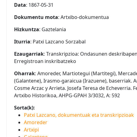
Data
: 1867-05-31
Dokumentu mota
: Artxibo-dokumentua
Hizkuntza
: Gaztelania
Iturria
: Patxi Lazcano Sorzabal
Ezaugarriak
: Transkripzioa: Ondasunen deskribapen
Erregistroan inskribatzeko
Oharrak
: Amoreder, Martiotegui (Martitegi), Mercade
(Galantene), Irasmo-garaicua (Irazuene), baserriak. Ar
Cosme Arzac y Arrieta. Josefa Teresa de Echeverria. 
Artxibo Historikoa, AHPG-GPAH 3/3032, A: 592
Sorta(k):
Patxi Lazcano, dokumentuak eta transkripzioak
Amoreder
Artxipi