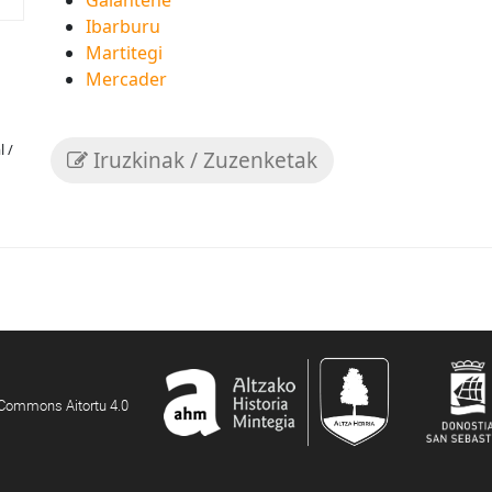
Galantene
Ibarburu
Martitegi
Mercader
l /
Iruzkinak / Zuzenketak
e Commons Aitortu 4.0