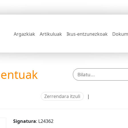
Argazkiak
Artikuluak
Ikus-entzunezkoak
Dokum
mentuak
Zerrendara itzuli
|
Signatura
: L24362