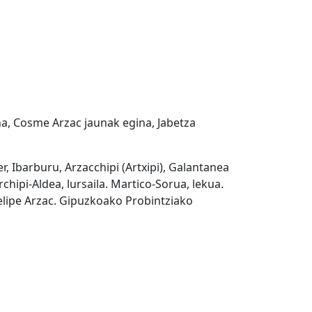
a, Cosme Arzac jaunak egina, Jabetza
r, Ibarburu, Arzacchipi (Artxipi), Galantanea
chipi-Aldea, lursaila. Martico-Sorua, lekua.
Felipe Arzac. Gipuzkoako Probintziako