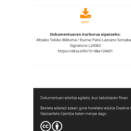
Jaitsi
Dokumentuaren iturburua aipatzeko:
Altzako Tokiko Bilduma / Iturria: Patxi Lazcano Sorzaba
Signatura: L24362
https://altza.info/?z=3&x=24431
Dokumentuen aitortza egiteko, ikus bakoitzaren fitxan.
Bestela adierazi ezean, gune honetako edukia Creativ
Nazioarteko lizentzia baten menpe dago.