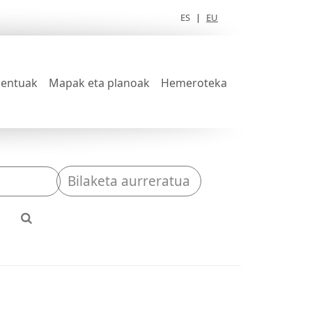
ES
|
EU
entuak
Mapak eta planoak
Hemeroteka
Bilaketa aurreratua