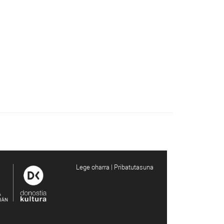
Lege oharra | Pribatutasuna