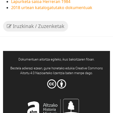
Lapurketa saioa Herreran 1984
2018 urtean katalogatutako dokumentuak
Iruzkinak / Zuzenketak
Dokumentuen aitortza egiteko, ikus bakoitzaren fitxan.
Bestela adierazi ezean, gune honetako edukia Creative Commons
Aitortu 4.0 Nazioarteko lizentzia baten menpe dago.