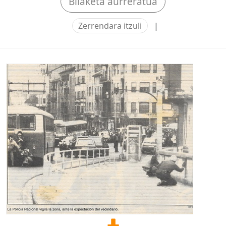
Bilaketa aurreratua
Zerrendara itzuli
|