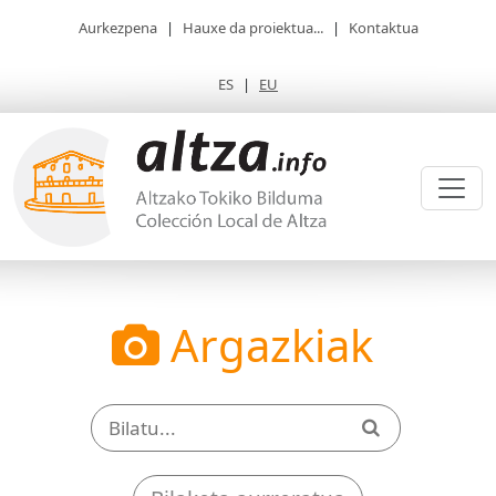
Aurkezpena
|
Hauxe da proiektua...
|
Kontaktua
ES
|
EU
Argazkiak