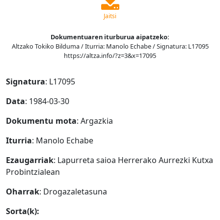
Jaitsi
Dokumentuaren iturburua aipatzeko:
Altzako Tokiko Bilduma / Iturria: Manolo Echabe / Signatura: L17095
https://altza.info/?z=3&x=17095
Signatura
: L17095
Data
: 1984-03-30
Dokumentu mota
: Argazkia
Iturria
: Manolo Echabe
Ezaugarriak
: Lapurreta saioa Herrerako Aurrezki Kutxa
Probintzialean
Oharrak
: Drogazaletasuna
Sorta(k):