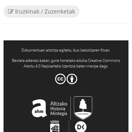
Iruzkinak / Zuzenketak
Dokumentuen aitortza egiteko, ikus bakoitzaren fitxan.
Bestela adierazi ezean, gune honetako edukia Creative Commons
Aitortu 4.0 Nazioarteko lizentzia baten menpe dago.