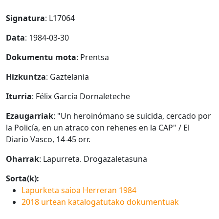
Signatura
: L17064
Data
: 1984-03-30
Dokumentu mota
: Prentsa
Hizkuntza
: Gaztelania
Iturria
: Félix García Dornaleteche
Ezaugarriak
: "Un heroinómano se suicida, cercado por
la Policía, en un atraco con rehenes en la CAP" / El
Diario Vasco, 14-45 orr.
Oharrak
: Lapurreta. Drogazaletasuna
Sorta(k):
Lapurketa saioa Herreran 1984
2018 urtean katalogatutako dokumentuak