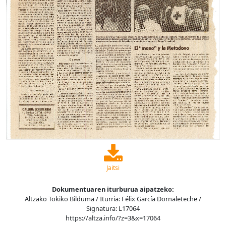
Jaitsi
Dokumentuaren iturburua aipatzeko:
Altzako Tokiko Bilduma / Iturria: Félix García Dornaleteche /
Signatura: L17064
https://altza.info/?z=3&x=17064