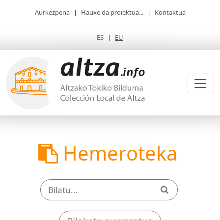
Aurkezpena
|
Hauxe da proiektua...
|
Kontaktua
ES
|
EU
Hemeroteka