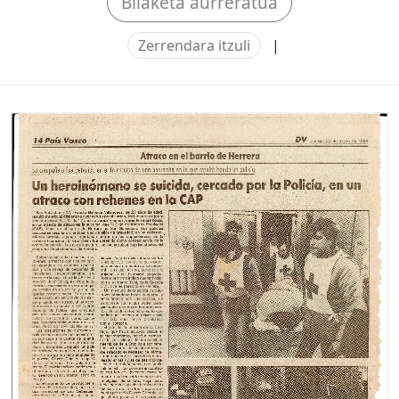
Bilaketa aurreratua
Zerrendara itzuli
|