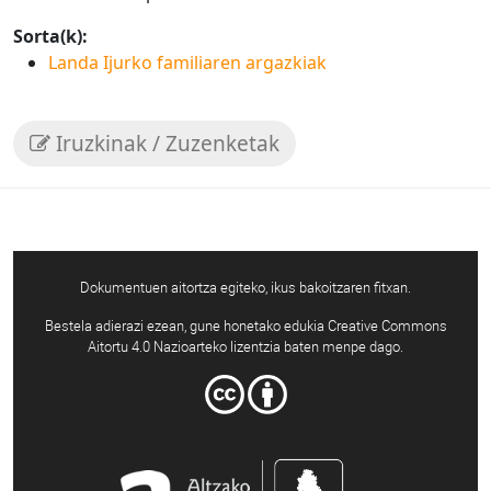
Sorta(k):
Landa Ijurko familiaren argazkiak
Iruzkinak / Zuzenketak
Dokumentuen aitortza egiteko, ikus bakoitzaren fitxan.
Bestela adierazi ezean, gune honetako edukia Creative Commons
Aitortu 4.0 Nazioarteko lizentzia baten menpe dago.