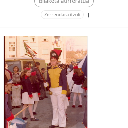
Bilaketa aurreratua
Zerrendara itzuli
|