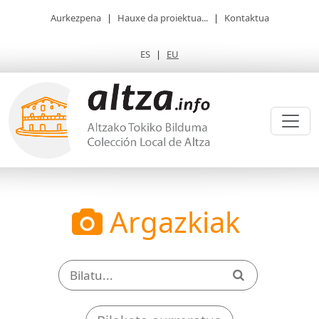
Aurkezpena
|
Hauxe da proiektua...
|
Kontaktua
ES
|
EU
Argazkiak