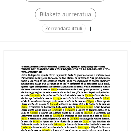
Bilaketa aurreratua
Zerrendara itzuli
|