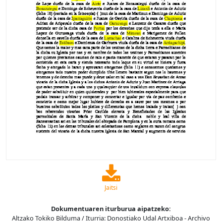
Jaitsi
Dokumentuaren iturburua aipatzeko:
Altzako Tokiko Bilduma / Iturria: Donostiako Udal Artxiboa - Archivo