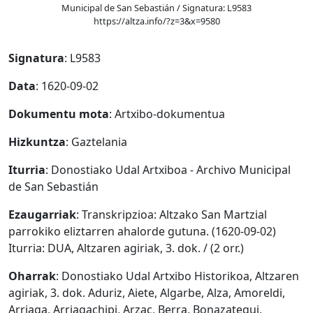
Municipal de San Sebastián / Signatura: L9583
https://altza.info/?z=3&x=9580
Signatura
: L9583
Data
: 1620-09-02
Dokumentu mota
: Artxibo-dokumentua
Hizkuntza
: Gaztelania
Iturria
: Donostiako Udal Artxiboa - Archivo Municipal
de San Sebastián
Ezaugarriak
: Transkripzioa: Altzako San Martzial
parrokiko eliztarren ahalorde gutuna. (1620-09-02)
Iturria: DUA, Altzaren agiriak, 3. dok. / (2 orr.)
Oharrak
: Donostiako Udal Artxibo Historikoa, Altzaren
agiriak, 3. dok. Aduriz, Aiete, Algarbe, Alza, Amoreldi,
Arriaga, Arriagachipi, Arzac, Berra, Bonazategui,