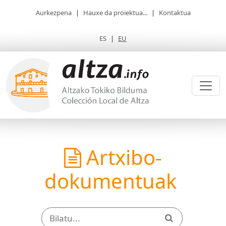
Aurkezpena
|
Hauxe da proiektua...
|
Kontaktua
ES
|
EU
Artxibo-
dokumentuak