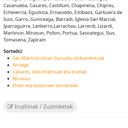
Casanueba, Casares, Castillum, Chapinena, Chipres,
Echeverria, Eguzkiza, Ernaovido, Estibaos, Garbuera de
Iuso, Garro, Guniceaga, Illarradi, Iglesia San Marcial,
Iparraguirre, Lanberro,Larrachao, Larrerdi, Lizardi,
Martinun, Mirasun, Pollon, Portua, Sasoategui, Sius,
Tomasena, Zapirain
Sorta(k):
San Martzial elizari buruzko dokumentuak
Arriaga
Casares, dokumentuak eta irudiak
Mirasun
Etxen eta baserrien zerrendak
Iruzkinak / Zuzenketak