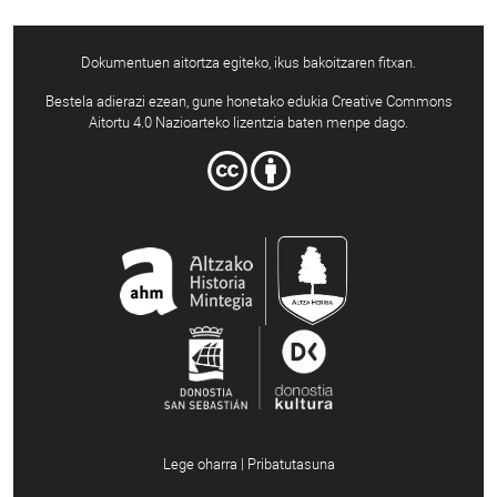
Dokumentuen aitortza egiteko, ikus bakoitzaren fitxan.
Bestela adierazi ezean, gune honetako edukia Creative Commons
Aitortu 4.0 Nazioarteko lizentzia baten menpe dago.
Lege oharra | Pribatutasuna