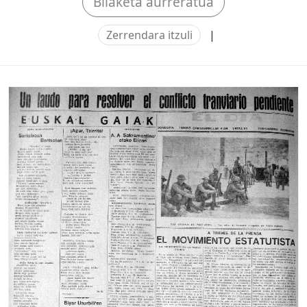
Bilaketa aurreratua
Zerrendara itzuli
|