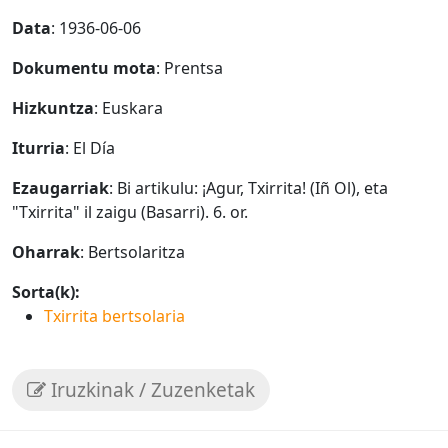
Data
: 1936-06-06
Dokumentu mota
: Prentsa
Hizkuntza
: Euskara
Iturria
: El Día
Ezaugarriak
: Bi artikulu: ¡Agur, Txirrita! (Iñ Ol), eta
"Txirrita" il zaigu (Basarri). 6. or.
Oharrak
: Bertsolaritza
Sorta(k):
Txirrita bertsolaria
Iruzkinak / Zuzenketak