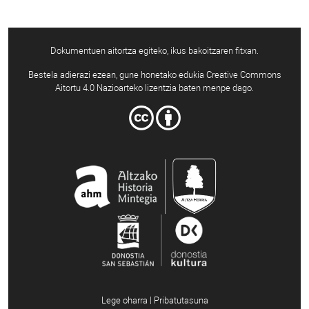
Dokumentuen aitortza egiteko, ikus bakoitzaren fitxan.
Bestela adierazi ezean, gune honetako edukia Creative Commons
Aitortu 4.0 Nazioarteko lizentzia baten menpe dago.
Lege oharra | Pribatutasuna