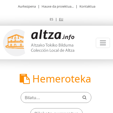
Aurkezpena
|
Hauxe da proiektua...
|
Kontaktua
ES
|
EU
Hemeroteka