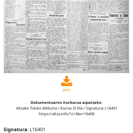
Jaitsi
Dokumentuaren iturburua aipatzeko:
Altzako Tokiko Bilduma / Iturria: El Día / Signatura: L16401
https://altza.info/?z=3&x=16408
Signatura
: L16401